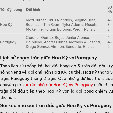
Sơ
Tên đội bóng
Đội hình
đồ
Matt Turner, Chris Richards, Sergino Dest,
4-
Hoa Kỳ
Robinson, Tim Ream, Tyler Adams, Musah,
3-
McKennie, Folarin Balogun, Weah, Pulisic.
3
Coronel, Gomez, Rojas, Junior Alonso,
4-
Paraguay
Balbuena, Andres Cubas, Mathias Villasanti,
4-
Diego Gomez, Almiron, Sanabria, Enciso.
2
Lịch sử chạm trán giữa Hoa Kỳ vs Paraguay
Theo lịch sử thống kê, hai đội bóng có 5 trận đối đầu, tỷ
số nghiêng về đội chủ sân Hoa Kỳ, cụ thể, Hoa Kỳ thắng 3
trận, Paraguay thắng 2 trận. Qua những dữ liệu trên, các
chuyên gia
soi kèo nhà cái Hoa Kỳ vs Paraguay
nhận địn
trận đối đầu tiếp theo Hoa Kỳ vẫn là đội bóng chiếm ưu
thế hơn.
Soi kèo nhà cái trận đấu giữa Hoa Kỳ vs Paraguay