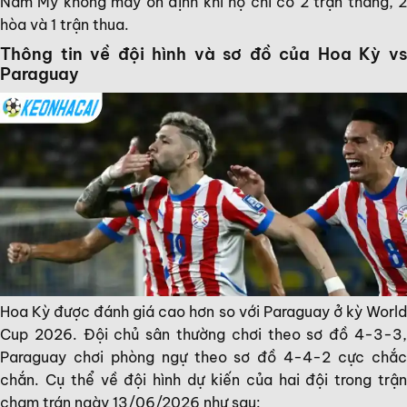
Nam Mỹ không mấy ổn định khi họ chỉ có 2 trận thắng, 2
hòa và 1 trận thua.
Thông tin về đội hình và sơ đồ của Hoa Kỳ vs
Paraguay
Hoa Kỳ được đánh giá cao hơn so với Paraguay ở kỳ World
Cup 2026. Đội chủ sân thường chơi theo sơ đồ 4-3-3,
Paraguay chơi phòng ngự theo sơ đồ 4-4-2 cực chắc
chắn. Cụ thể về đội hình dự kiến của hai đội trong trận
chạm trán ngày 13/06/2026 như sau: