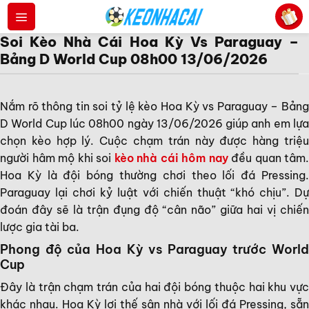
Bỏ
qua
Soi Kèo Nhà Cái Hoa Kỳ Vs Paraguay –
nội
Bảng D World Cup 08h00 13/06/2026
dung
Nắm rõ thông tin soi tỷ lệ kèo Hoa Kỳ vs Paraguay – Bảng
D World Cup lúc 08h00 ngày 13/06/2026 giúp anh em lựa
chọn kèo hợp lý. Cuộc chạm trán này được hàng triệu
người hâm mộ khi soi
kèo nhà cái hôm nay
đều
quan tâm.
Hoa Kỳ là đội bóng thường chơi theo lối đá Pressing.
Paraguay lại chơi kỷ luật với chiến thuật “khó chịu”. Dự
đoán đây sẽ là trận đụng độ “cân não” giữa hai vị chiến
lược gia tài ba.
Phong độ của Hoa Kỳ vs Paraguay trước World
Cup
Đây là trận chạm trán của hai đội bóng thuộc hai khu vực
khác nhau. Hoa Kỳ lợi thế sân nhà với lối đá Pressing, sẵn