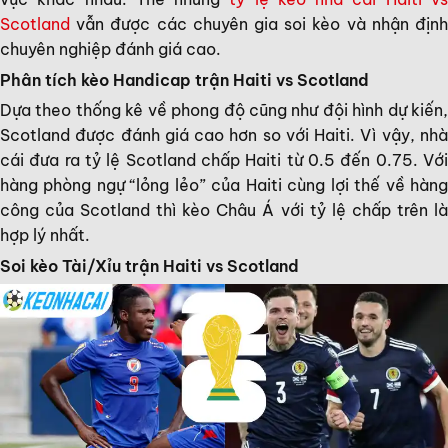
Scotland
vẫn được các chuyên gia soi kèo và nhận định
chuyên nghiệp đánh giá cao.
Phân tích kèo Handicap trận Haiti vs Scotland
Dựa theo thống kê về phong độ cũng như đội hình dự kiến,
Scotland được đánh giá cao hơn so với Haiti. Vì vậy, nhà
cái đưa ra tỷ lệ Scotland chấp Haiti từ 0.5 đến 0.75. Với
hàng phòng ngự “lỏng lẻo” của Haiti cùng lợi thế về hàng
công của Scotland thì kèo Châu Á với tỷ lệ chấp trên là
hợp lý nhất.
Soi kèo Tài/Xỉu trận Haiti vs Scotland