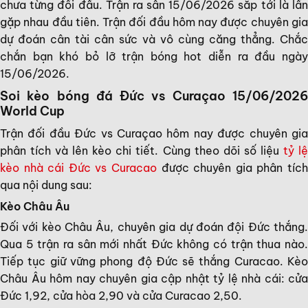
chưa từng đối đầu. Trận ra sân 15/06/2026 sắp tới là lần
gặp nhau đầu tiên. Trận đối đầu hôm nay được chuyên gia
dự đoán cân tài cân sức và vô cùng căng thẳng. Chắc
chắn bạn khó bỏ lỡ trận bóng hot diễn ra đầu ngày
15/06/2026.
Soi kèo bóng đá Đức vs Curaçao 15/06/2026
World Cup
Trận đối đầu Đức vs Curaçao hôm nay được chuyên gia
phân tích và lên kèo chi tiết. Cùng theo dõi số liệu
tỷ l
kèo nhà cái Đức vs Curacao
được chuyên gia phân tích
qua nội dung sau:
Kèo Châu Âu
Đối với kèo Châu Âu, chuyên gia dự đoán đội Đức thắng.
Qua 5 trận ra sân mới nhất Đức không có trận thua nào.
Tiếp tục giữ vững phong độ Đức sẽ thắng Curacao. Kèo
Châu Âu hôm nay chuyên gia cập nhật tỷ lệ nhà cái: cửa
Đức 1,92, cửa hòa 2,90 và cửa Curacao 2,50.