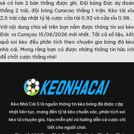
sẽ có hơn 2 bàn thắng được ghi. Đội bóng Đức dự đoán
thắng 2 trái, đội bóng Curacao thắng 1 trận. Kèo tài xỉu
2,5 trái cập nhật tỷ lệ cược cửa tài 0,92 và cửa xỉu 0,98.
Với nội dung chia sẻ trên bạn nắm được thông tin soi kèo
Đức vs Curaçao 15/06/2026 mới nhất. Tất cả số liệu, kết
quả soi kèo đều phân tích theo chuyên gia bóng đá kèo
nhà cái. Mong rằng bạn có được những thông tin hữu ích
để chốt cược thắng nhé!
Kèo Nhà Cái 5 là nguồn thông tin kèo bóng đá được cập
nhật liên tục, mang đến tỷ lệ kèo chuẩn xác, phân tích soi
kèo từ chuyên gia, tips miễn phí và hướng dẫn cá cược chi
tiết cho người chơi.