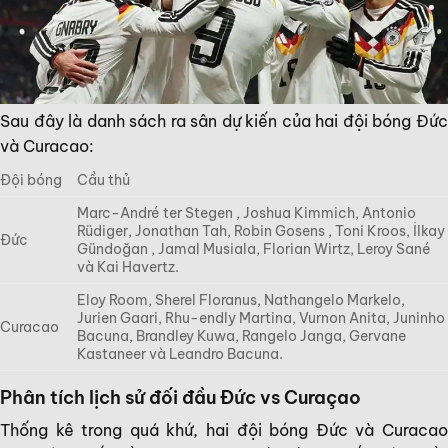
Sau đây là danh sách ra sân dự kiến của hai đội bóng Đức
và Curacao:
Đội bóng
Cầu thủ
Marc-André ter Stegen , Joshua Kimmich, Antonio
Rüdiger, Jonathan Tah, Robin Gosens , Toni Kroos, İlkay
Đức
Gündoğan , Jamal Musiala, Florian Wirtz, Leroy Sané
và Kai Havertz.
Eloy Room, Sherel Floranus, Nathangelo Markelo,
Jurien Gaari, Rhu-endly Martina, Vurnon Anita, Juninho
Curacao
Bacuna, Brandley Kuwa, Rangelo Janga, Gervane
Kastaneer và Leandro Bacuna.
Phân tích lịch sử đối đầu Đức vs Curaçao
Thống kê trong quá khứ, hai đội bóng Đức và Curacao