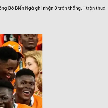
ng Bờ Biển Ngà ghi nhận 3 trận thắng, 1 trận thua