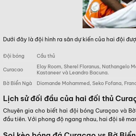
Dưới đây là đội hình ra sân dự kiến của hai đội đư
Đội bóng
Cầu thủ
Eloy Room, Sherel Floranus, Nathangelo M
Curacao
Kastaneer và Leandro Bacuna.
Bờ Biển Ngà
Diomande Mohammed, Seko Fofana, Franck 
Lịch sử đối đầu của hai đối thủ Cur
Chuyên gia cho biết hai đội bóng Curaçao và Bờ
đầu tiên. Với phong độ ngang nhau, hai đội sẽ ma
Soi kèo bóng đá Curaçao vs Bờ Bi