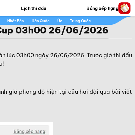
Lịch thi đấu
Bảng xếp hạng
Nhật Bản
Hàn Quốc
Úc
Trung Quốc
d Cup 03h00 26/06/2026
 sân lúc 03h00 ngày 26/06/2026. Trước giờ thi đấu
u!
 giá phong độ hiện tại của hai đội qua bài viết