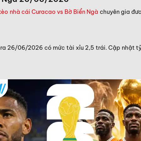
 kèo nhà cái Curacao vs Bờ Biển Ngà
chuyên gia đưa 
ra 26/06/2026 có mức tài xỉu 2,5 trái. Cập nhật tỷ 