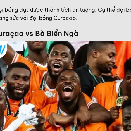
ội bóng đạt được thành tích ấn tượng. Cụ thể đội bó
gang sức với đội bóng Curacao.
 Curaçao vs Bờ Biển Ngà