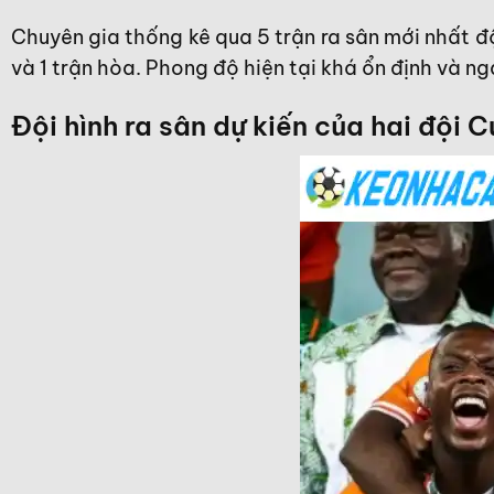
Chuyên gia thống kê qua 5 trận ra sân mới nhất đ
và 1 trận hòa. Phong độ hiện tại khá ổn định và n
Đội hình ra sân dự kiến của hai đội