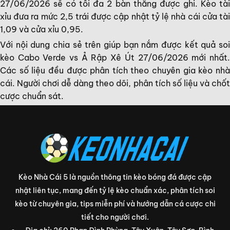
27/06/2026 sẽ có tối đa 2 bàn thắng được ghi. Kèo tài
xỉu đưa ra mức 2,5 trái được cập nhật tỷ lệ nhà cái cửa tài
1,09 và cửa xỉu 0,95.
Với nội dung chia sẻ trên giúp bạn nắm được kết quả soi
kèo Cabo Verde vs Ả Rập Xê Út 27/06/2026 mới nhất.
Các số liệu đều được phân tích theo chuyên gia kèo nhà
cái. Người chơi dễ dàng theo dõi, phân tích số liệu và chốt
cược chuẩn sát.
Kèo Nhà Cái 5 là nguồn thông tin kèo bóng đá được cập
nhật liên tục, mang đến tỷ lệ kèo chuẩn xác, phân tích soi
kèo từ chuyên gia, tips miễn phí và hướng dẫn cá cược chi
tiết cho người chơi.