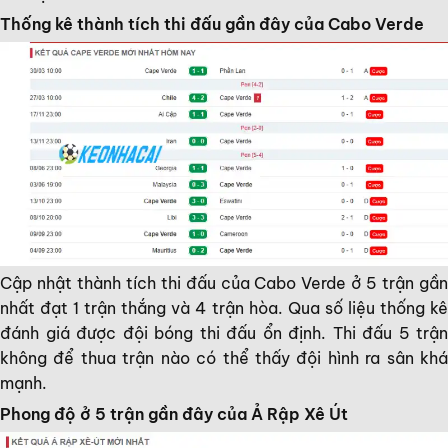
Thống kê thành tích thi đấu gần đây của Cabo Verde
Cập nhật thành tích thi đấu của Cabo Verde ở 5 trận gần
nhất đạt 1 trận thắng và 4 trận hòa. Qua số liệu thống kê
đánh giá được đội bóng thi đấu ổn định. Thi đấu 5 trận
không để thua trận nào có thể thấy đội hình ra sân khá
mạnh.
Phong độ ở 5 trận gần đây của Ả Rập Xê Út