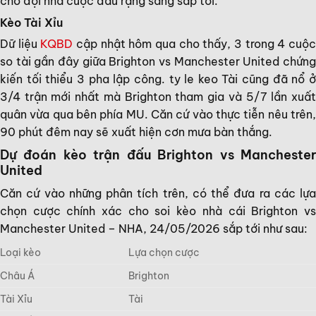
cho đội nhà cuộc đấu rạng sáng sắp tới.
Kèo Tài Xỉu
Dữ liệu
KQBD
cập nhật hôm qua cho thấy, 3 trong 4 cuộ
so tài gần đây giữa Brighton vs Manchester United chứng
kiến tối thiểu 3 pha lập công. ty le keo Tài cũng đã nổ ở
3/4 trận mới nhất mà Brighton tham gia và 5/7 lần xuất
quân vừa qua bên phía MU. Căn cứ vào thực tiễn nêu trên,
90 phút đêm nay sẽ xuất hiện cơn mưa bàn thắng.
Dự đoán kèo trận đấu Brighton vs Manchester
United
Căn cứ vào những phân tích trên, có thể đưa ra các lựa
chọn cược chính xác cho soi kèo nhà cái Brighton vs
Manchester United – NHA, 24/05/2026 sắp tới như sau:
Loại kèo
Lựa chọn cược
Châu Á
Brighton
Tài Xỉu
Tài