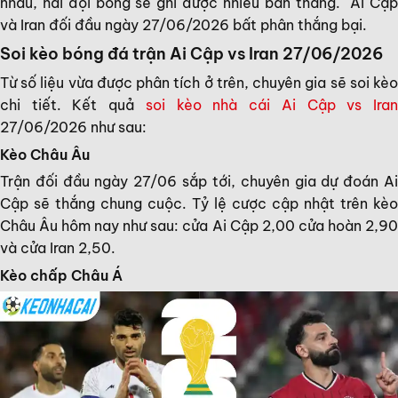
nhau, hai đội bóng sẽ ghi được nhiều bàn thắng. Ai Cập
và Iran đối đầu ngày 27/06/2026 bất phân thắng bại.
Soi kèo bóng đá trận Ai Cập vs Iran 27/06/2026
Từ số liệu vừa được phân tích ở trên, chuyên gia sẽ soi kèo
chi tiết. Kết quả
soi kèo nhà cái Ai Cập vs Ira
27/06/2026 như sau:
Kèo Châu Âu
Trận đối đầu ngày 27/06 sắp tới, chuyên gia dự đoán Ai
Cập sẽ thắng chung cuộc. Tỷ lệ cược cập nhật trên kèo
Châu Âu hôm nay như sau: cửa Ai Cập 2,00 cửa hoàn 2,90
và cửa Iran 2,50.
Kèo chấp Châu Á