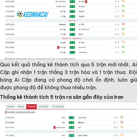
Qua kết quả thống kê thành tích qua 5 trận mới nhất, Ai
Cập ghi nhận 1 trận thắng 3 trận hòa và 1 trận thua. Đội
bóng Ai Cập đang có phong độ chơi ổn định, luôn giữ
được phong độ để không thua nhiều trận.
Thống kê thành tích 5 trận ra sân gần đây của Iran