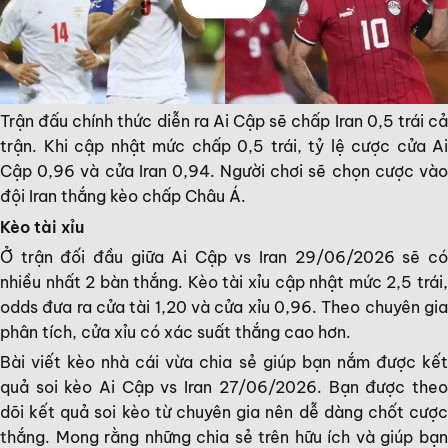
Trận đấu chính thức diễn ra Ai Cập sẽ chấp Iran 0,5 trái cả
trận. Khi cập nhật mức chấp 0,5 trái, tỷ lệ cược cửa Ai
Cập 0,96 và cửa Iran 0,94. Người chơi sẽ chọn cược vào
đội Iran thắng kèo chấp Châu Á.
Kèo tài xỉu
Ở trận đối đầu giữa Ai Cập vs Iran 29/06/2026 sẽ có
nhiều nhất 2 bàn thắng. Kèo tài xỉu cập nhật mức 2,5 trái,
odds đưa ra cửa tài 1,20 và cửa xỉu 0,96. Theo chuyên gia
phân tích, cửa xỉu có xác suất thắng cao hơn.
Bài viết kèo nhà cái vừa chia sẻ giúp bạn nắm được kết
quả soi kèo Ai Cập vs Iran 27/06/2026. Bạn được theo
dõi kết quả soi kèo từ chuyên gia nên dễ dàng chốt cược
thắng. Mong rằng những chia sẻ trên hữu ích và giúp bạn