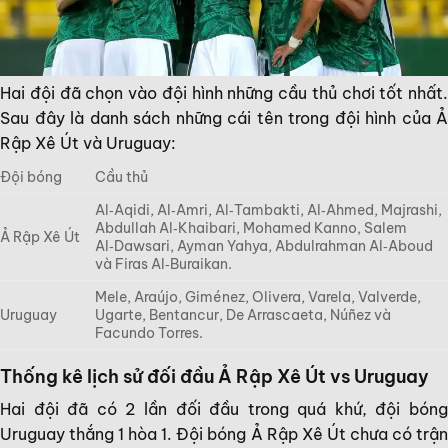
Hai đội đã chọn vào đội hình những cầu thủ chơi tốt nhất.
Sau đây là danh sách những cái tên trong đội hình của Ả
Rập Xê Út và Uruguay:
Đội bóng
Cầu thủ
Al‑Aqidi, Al‑Amri, Al‑Tambakti, Al‑Ahmed, Majrashi,
Abdullah Al‑Khaibari, Mohamed Kanno, Salem
Ả Rập Xê Út
Al‑Dawsari, Ayman Yahya, Abdulrahman Al‑Aboud
và Firas Al‑Buraikan.
Mele, Araújo, Giménez, Olivera, Varela, Valverde,
Uruguay
Ugarte, Bentancur, De Arrascaeta, Núñez và
Facundo Torres.
Thống kê lịch sử đối đầu Ả Rập Xê Út vs Uruguay
Hai đội đã có 2 lần đối đầu trong quá khứ, đội bóng
Uruguay thắng 1 hòa 1. Đội bóng Ả Rập Xê Út chưa có trận