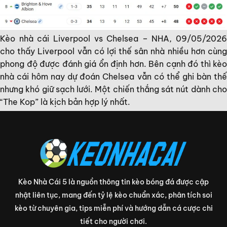
Kèo nhà cái Liverpool vs Chelsea – NHA, 09/05/2026
cho thấy Liverpool vẫn có lợi thế sân nhà nhiều hơn cùng
phong độ được đánh giá ổn định hơn. Bên cạnh đó thì kèo
nhà cái hôm nay dự đoán Chelsea vẫn có thể ghi bàn thế
nhưng khó giữ sạch lưới. Một chiến thắng sát nút dành cho
“The Kop” là kịch bản hợp lý nhất.
Kèo Nhà Cái 5 là nguồn thông tin kèo bóng đá được cập
nhật liên tục, mang đến tỷ lệ kèo chuẩn xác, phân tích soi
kèo từ chuyên gia, tips miễn phí và hướng dẫn cá cược chi
tiết cho người chơi.