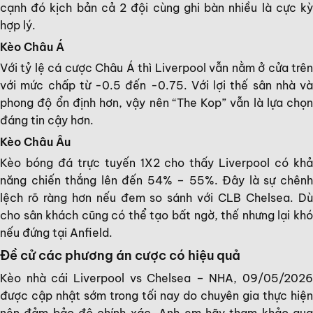
cạnh đó kịch bản cả 2 đội cùng ghi bàn nhiều là cực kỳ
hợp lý.
Kèo Châu Á
Với tỷ lệ cá cược Châu Á thì Liverpool vẫn nằm ở cửa trên
với mức chấp từ -0.5 đến -0.75. Với lợi thế sân nhà và
phong độ ổn định hơn, vậy nên “The Kop” vẫn là lựa chọn
đáng tin cậy hơn.
Kèo Châu Âu
Kèo bóng đá trực tuyến 1X2 cho thấy Liverpool có khả
năng chiến thắng lên đến 54% – 55%. Đây là sự chênh
lệch rõ ràng hơn nếu đem so sánh với CLB Chelsea. Dù
cho sân khách cũng có thể tạo bất ngờ, thế nhưng lại khó
nếu đứng tại Anfield.
Đề cử các phương án cược có hiệu quả
Kèo nhà cái Liverpool vs Chelsea – NHA, 09/05/2026
được cập nhật sớm trong tối nay do chuyên gia thực hiện
nên đảm bảo độ chính xác. Anh em hãy tham khảo qua