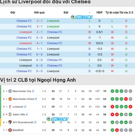
Lịch sử Liverpool đối đầu với Chelsea
Vị trí 2 CLB tại Ngoại Hạng Anh