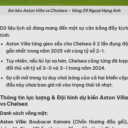
Soi kèo Aston Villa vs Chelsea – Vòng 29 Ngoại Hạng Anh
Dữ liệu lịch sử đang mang đến một sự cân bằng đầy kịch
tính:
Aston Villa từng gieo sầu cho Chelsea ở 2 lần đụng độ
gần nhất trong năm 2025 với cùng tỷ số 2-1.
Tuy nhiên, nếu lùi lại xa hơn, Chelsea cũng từng đè bẹp
đối thủ với tỷ số 3-0 và 3-1 trong năm 2024.
Sự cởi mở trong tư duy chơi bóng của cả hai khiến cặp
đấu này chưa bao giờ rơi vào trạng thái tẻ nhạt.
Thông tin lực lượng & Đội hình dự kiến Aston Villa
vs Chelsea
Danh sách vắng mặt:
Aston Villa:
Boubacar Kamara (Chấn thương đầu gối)