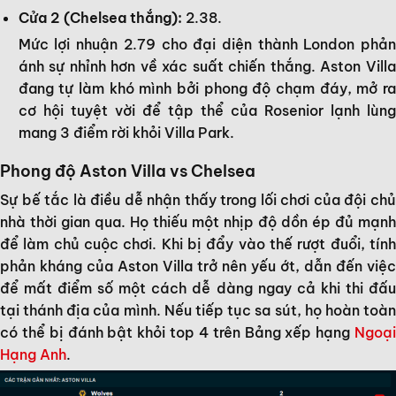
Cửa 2 (Chelsea thắng):
2.38.
Mức lợi nhuận 2.79 cho đại diện thành London phản
ánh sự nhỉnh hơn về xác suất chiến thắng. Aston Villa
đang tự làm khó mình bởi phong độ chạm đáy, mở ra
cơ hội tuyệt vời để tập thể của Rosenior lạnh lùng
mang 3 điểm rời khỏi Villa Park.
Phong độ Aston Villa vs Chelsea
Sự bế tắc là điều dễ nhận thấy trong lối chơi của đội chủ
nhà thời gian qua. Họ thiếu một nhịp độ dồn ép đủ mạnh
để làm chủ cuộc chơi. Khi bị đẩy vào thế rượt đuổi, tính
phản kháng của Aston Villa trở nên yếu ớt, dẫn đến việc
để mất điểm số một cách dễ dàng ngay cả khi thi đấu
tại thánh địa của mình. Nếu tiếp tục sa sút, họ hoàn toàn
có thể bị đánh bật khỏi top 4 trên Bảng xếp hạng
Ngoại
Hạng Anh
.