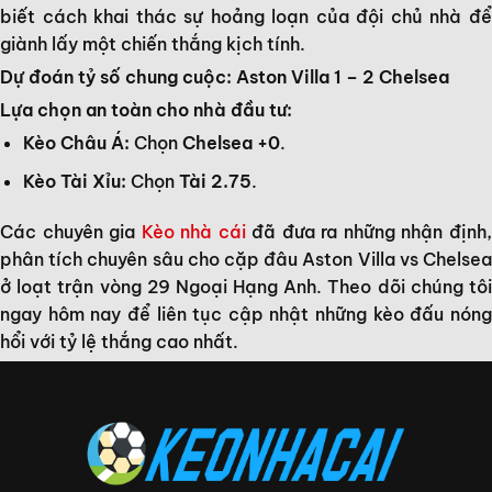
biết cách khai thác sự hoảng loạn của đội chủ nhà để
giành lấy một chiến thắng kịch tính.
Dự đoán tỷ số chung cuộc: Aston Villa 1 – 2 Chelsea
Lựa chọn an toàn cho nhà đầu tư:
Kèo Châu Á:
Chọn
Chelsea +0
.
Kèo Tài Xỉu:
Chọn
Tài 2.75
.
Các chuyên gia
Kèo nhà cái
đã đưa ra những nhận định
phân tích chuyên sâu cho cặp đâu Aston Villa vs Chelsea
ở loạt trận vòng 29 Ngoại Hạng Anh. Theo dõi chúng tôi
ngay hôm nay để liên tục cập nhật những kèo đấu nóng
hổi với tỷ lệ thắng cao nhất.