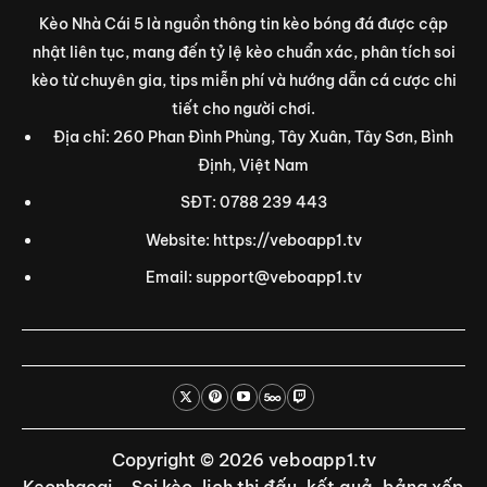
Kèo Nhà Cái 5 là nguồn thông tin kèo bóng đá được cập
nhật liên tục, mang đến tỷ lệ kèo chuẩn xác, phân tích soi
kèo từ chuyên gia, tips miễn phí và hướng dẫn cá cược chi
tiết cho người chơi.
Địa chỉ: 260 Phan Đình Phùng, Tây Xuân, Tây Sơn, Bình
Định, Việt Nam
SĐT: 0788 239 443
Website: https://veboapp1.tv
Email:
support@veboapp1.tv
Copyright © 2026 veboapp1.tv