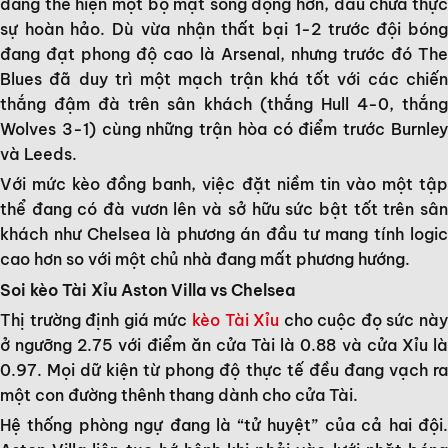
đang thể hiện một bộ mặt sống động hơn, dẫu chưa thực
sự hoàn hảo. Dù vừa nhận thất bại 1-2 trước đội bóng
đang đạt phong độ cao là Arsenal, nhưng trước đó The
Blues đã duy trì một mạch trận khá tốt với các chiến
thắng đậm đà trên sân khách (thắng Hull 4-0, thắng
Wolves 3-1) cùng những trận hòa có điểm trước Burnley
và Leeds.
Với mức kèo đồng banh, việc đặt niềm tin vào một tập
thể đang có đà vươn lên và sở hữu sức bật tốt trên sân
khách như Chelsea là phương án đầu tư mang tính logic
cao hơn so với một chủ nhà đang mất phương hướng.
Soi kèo Tài Xỉu Aston Villa vs Chelsea
Thị trường định giá mức
kèo Tài Xỉu
cho cuộc đọ sức nà
ở ngưỡng 2.75 với điểm ăn cửa Tài là 0.88 và cửa Xỉu là
0.97. Mọi dữ kiện từ phong độ thực tế đều đang vạch ra
một con đường thênh thang dành cho cửa Tài.
Hệ thống phòng ngự đang là “tử huyệt” của cả hai đội.