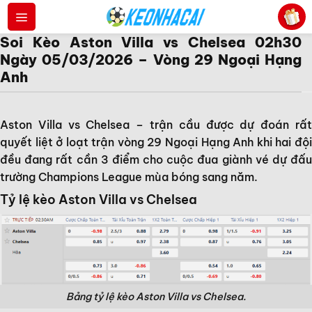
Bỏ
qua
Soi Kèo Aston Villa vs Chelsea 02h30
nội
Ngày 05/03/2026 – Vòng 29 Ngoại Hạng
dung
Anh
Aston Villa vs Chelsea – trận cầu được dự đoán rất
quyết liệt ở loạt trận vòng 29 Ngoại Hạng Anh khi hai đội
đều đang rất cần 3 điểm cho cuộc đua giành vé dự đấu
trường Champions League mùa bóng sang năm.
Tỷ lệ kèo Aston Villa vs Chelsea
Bảng tỷ lệ kèo Aston Villa vs Chelsea.