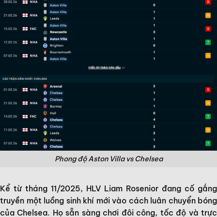
Phong độ Aston Villa vs Chelsea
Kể từ tháng 11/2025, HLV Liam Rosenior đang cố gắng
truyền một luồng sinh khí mới vào cách luân chuyển bóng
của Chelsea. Họ sẵn sàng chơi đôi công, tốc độ và trực