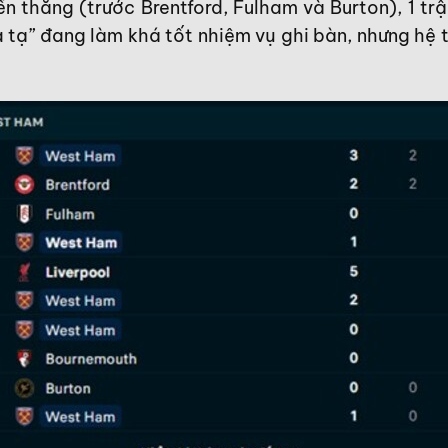
n thắng (trước Brentford, Fulham và Burton), 1 tr
a tạ” đang làm khá tốt nhiệm vụ ghi bàn, nhưng hệ