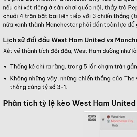
nếu chỉ xét riêng ở sân chơi quốc nội, thầy trò 
chuỗi 4 trận bất bại liên tiếp với 3 chiến thắng
nửa xanh thành Manchester phải dồn toàn lực để 
Lịch sử đối đầu West Ham United vs Manche
Xét về thành tích đối đầu, West Ham dường như l
Thống kê chỉ ra rằng, trong 5 lần chạm trán gần
Không những vậy, những chiến thắng của The C
thắng cùng tỷ số 3-1.
Phân tích tỷ lệ kèo West Ham United