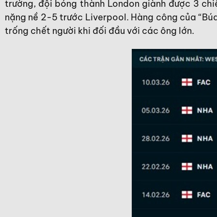
trường, đội bóng thành London giành được 3 chiế
nặng nề 2-5 trước Liverpool. Hàng công của “Bú
trống chết người khi đối đầu với các ông lớn.