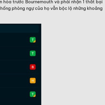
ận hòa trước Bournemouth và phải nhận 1 thất bại
 thống phòng ngự của họ vẫn bộc lộ những khoảng