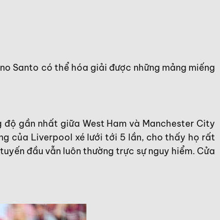
Nuno Santo có thể hóa giải được những mảng miếng
ng độ gần nhất giữa West Ham và Manchester City
 của Liverpool xé lưới tới 5 lần, cho thấy họ rất
 tuyến đầu vẫn luôn thường trực sự nguy hiểm. Cửa