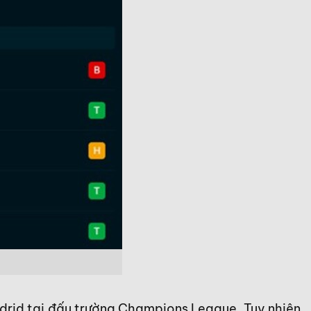
adrid tại đấu trường Champions League. Tuy nhiên,