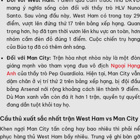
Đối với West Ham:
1 điểm quả cảm trước nhà ĐKV
mang ý nghĩa sống còn đối với thầy trò HLV Nuno
Santo. Sau vòng đấu này, West Ham có trong tay 29
điểm, vượt lên đứng thứ 17 trên bảng xếp hạng. Quan
trọng hơn, họ đã tạm thời vươn lên khu vực an toàn, hơn
nhóm cầm đèn đỏ đúng 1 điểm. Cuộc chiến trụ hạng
của Búa tạ đã có thêm ánh sáng.
Đối với Man City:
Trận hòa nhạt nhòa này là một đò
giáng mạnh vào tham vọng đua vô địch
Ngoại Hạn
Anh
của thầy trò Pep Guardiola. Hiện tại, Man City vẫn
dậm chân ở vị trí thứ 2 trên bảng xếp hạng, bị đội đầu
bảng Arsenal nới rộng khoảng cách lên thành 9 điểm.
Dù Man xanh vẫn còn đá ít hơn 1 trận, quyền tự quyết
đang dần tuột khỏi tay họ.
Cầu thủ xuất sắc nhất trận West Ham vs Man City
Khen ngợi Man City tấn công hay bao nhiêu thì phải nể
phục hàng thủ West Ham bấy nhiêu. Trung vệ ghi bàn gỡ