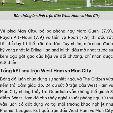
Bàn thắng ấn định trận đấu West Ham vs Man City
Về phía Man City, bộ ba phòng ngự Marc Guehi (7.9),
Rayan Ait-Nouri (7.9) và tiền vệ Rodri (7.9) thi đấu rất
tốt để duy trì thế trận áp đảo. Tuy nhiên, mũi nhọn được
kỳ vọng nhất là Erling Haaland lại thi đấu mờ nhạt trước sự
kèm cặp gắt gao của hậu vệ đối phương, chỉ nhận được
6.8 điểm.
Tổng kết sau trận West Ham vs Man City
Bóng đá luôn chứa đựng sự nghiệt ngã, và The Citizen vừa
nếm trải cảm giác đó. 24 cú sút ở trận cầu West Ham vs
Man City nhưng thầy trò Guardiola vẫn không thể giành 3
điểm. West Ham đã cho thấy nghệ thuật phòng ngự tử thủ
vẫn luôn có đất dụng võ tại môi trường khắc nghiệt như
Premier League. Kết quả trận đấu West Ham vs Man City