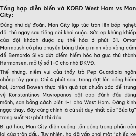
Tổng hợp diễn biến và KQBD West Ham vs Man
City:
Đúng như dự đoán, Man City lập tức tràn lên bóp nghẹt
đối thủ ngay sau tiếng còi khai cuộc. Sức ép khủng khiếp
của đội khách được cụ thể hóa ở phút 31. Omar
Marmoush có pha chuyền bóng thông minh vào vòng cấm
để Bernardo Silva dứt điểm hiểm hóc hạ gục thủ thành
Hermansen, mở tỷ số 1-0 cho nhà ĐKVĐ.
Thế nhưng, niềm vui của thầy trò Pep Guardiola ngắn
chẳng tày gang. Chỉ 4 phút sau, trong đợt lên bóng hiếm
hoi, Jarrod Bowen thực hiện quả tạt chuẩn xác để trung
vệ Konstantinos Mavropanos bật cao đánh đầu dũng
mãnh, san bằng cách biệt 1-1 cho West Ham. Đáng kinh
ngạc thay, đây cũng chính là cú sút duy nhất của “Búa tạ”
trong suốt 90 phút thi đấu.
Bị gỡ hòa, Man City điên cuồng tấn công trong phần còn
lại của trận đấu. Tuy nhiên, họ đã vấp phải một “chiếc xe