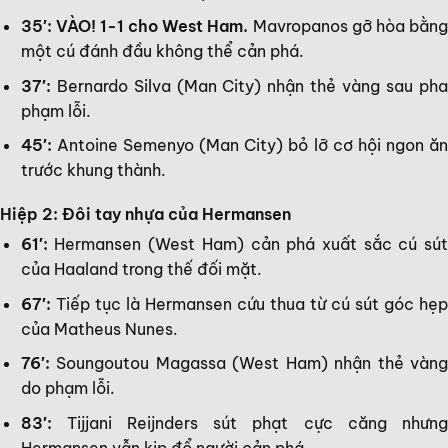
35′: VÀO! 1-1 cho West Ham.
Mavropanos gỡ hòa bằn
một cú đánh đầu không thể cản phá.
37′:
Bernardo Silva (Man City) nhận thẻ vàng sau pha
phạm lỗi.
45′:
Antoine Semenyo (Man City) bỏ lỡ cơ hội ngon ăn
trước khung thành.
Hiệp 2: Đôi tay nhựa của Hermansen
61′:
Hermansen (West Ham) cản phá xuất sắc cú sút
của Haaland trong thế đối mặt.
67′:
Tiếp tục là Hermansen cứu thua từ cú sút góc hẹp
của Matheus Nunes.
76′:
Soungoutou Magassa (West Ham) nhận thẻ vàng
do phạm lỗi.
83′:
Tijjani Reijnders sút phạt cực căng nhưng
Hermansen vẫn kịp đổ người cản phá.