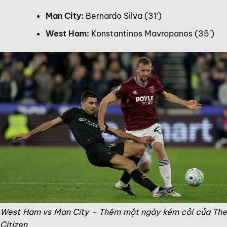
Man City:
Bernardo Silva (31′)
West Ham:
Konstantinos Mavropanos (35′)
West Ham vs Man City – Thêm một ngày kém cỏi của The
Citizen