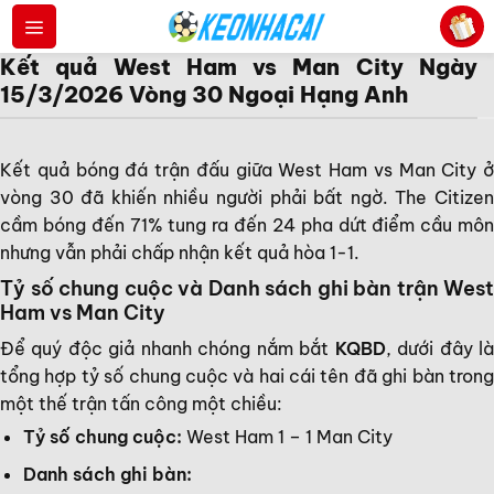
Bỏ
qua
Kết quả West Ham vs Man City Ngày
nội
15/3/2026 Vòng 30 Ngoại Hạng Anh
dung
Kết quả bóng đá trận đấu giữa West Ham vs Man City ở
vòng 30 đã khiến nhiều người phải bất ngờ. The Citizen
cầm bóng đến 71% tung ra đến 24 pha dứt điểm cầu môn
nhưng vẫn phải chấp nhận kết quả hòa 1-1.
Tỷ số chung cuộc và Danh sách ghi bàn trận West
Ham vs Man City
Để quý độc giả nhanh chóng nắm bắt
KQBD
, dưới đây l
tổng hợp tỷ số chung cuộc và hai cái tên đã ghi bàn trong
một thế trận tấn công một chiều:
Tỷ số chung cuộc:
West Ham 1 – 1 Man City
Danh sách ghi bàn: