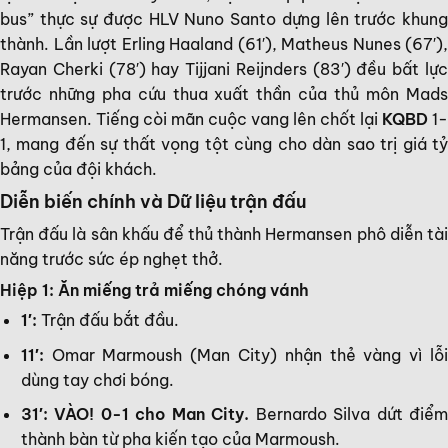
bus” thực sự được HLV Nuno Santo dựng lên trước khung
thành. Lần lượt Erling Haaland (61′), Matheus Nunes (67′),
Rayan Cherki (78′) hay Tijjani Reijnders (83′) đều bất lực
trước những pha cứu thua xuất thần của thủ môn Mads
Hermansen. Tiếng còi mãn cuộc vang lên chốt lại
KQBD
1-
1, mang đến sự thất vọng tột cùng cho dàn sao trị giá tỷ
bảng của đội khách.
Diễn biến chính và Dữ liệu trận đấu
Trận đấu là sân khấu để thủ thành Hermansen phô diễn tài
năng trước sức ép nghẹt thở.
Hiệp 1: Ăn miếng trả miếng chóng vánh
1′:
Trận đấu bắt đầu.
11′:
Omar Marmoush (Man City) nhận thẻ vàng vì lỗi
dùng tay chơi bóng.
31′: VÀO! 0-1 cho Man City.
Bernardo Silva dứt điể
thành bàn từ pha kiến tạo của Marmoush.