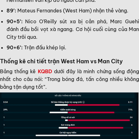
89′:
Mateus Fernandes (West Ham) nhận thẻ vàng.
90+5′:
Nico O’Reilly sút xa bị cản phá, Marc Guehi
đánh đầu bồi vọt xà ngang. Cơ hội cuối cùng của Man
City trôi qua.
90+6′:
Trận đấu khép lại.
Thống kê chi tiết trận West Ham vs Man City
Bảng thống kê
KQBD
dưới đây là minh chứng sống độn
nhất cho câu nói: “Trong bóng đá, tấn công nhiều không
bằng tận dụng tốt”.