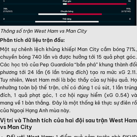
Thông số trận West Ham vs Man City
Phân tích dữ liệu trận đấu:
Một sự chênh lệch khủng khiếp! Man City cầm bóng 71%,
chuyền bóng 740 lần và được hưởng tới 15 quả phạt góc.
Các học trò của Pep Guardiola “bắn phá” khung thành đối
phương tới 24 lần (6 lần trúng đích) tạo ra mức xG 2.11.
Tuy nhiên, West Ham mới là bậc thầy của sự hiệu quả. Họ
nhường toàn bộ thế trận, chỉ có đúng 1 cú sút, 1 lần trúng
đích, 1 quả phạt góc, 1 cơ hội nguy hiểm (xG 0.54) và
mang về 1 bàn thắng. Đây là một thống kê thực sự điên rồ
của Ngoại Hạng Anh mùa này.
Vị trí và Thành tích của hai đội sau trận West Ham
vs Man City