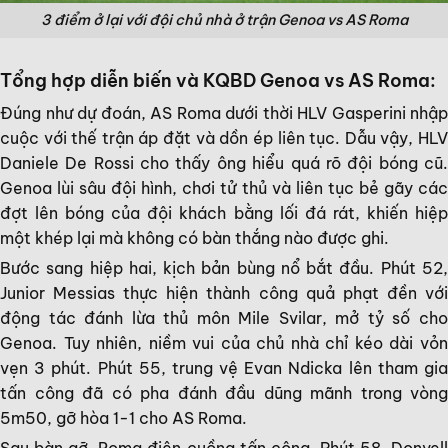
3 điểm ở lại với đội chủ nhà ở trận Genoa vs AS Roma
Tổng hợp diễn biến và KQBD Genoa vs AS Roma:
Đúng như dự đoán, AS Roma dưới thời HLV Gasperini nhập
cuộc với thế trận áp đặt và dồn ép liên tục. Dẫu vậy, HLV
Daniele De Rossi cho thấy ông hiểu quá rõ đội bóng cũ.
Genoa lùi sâu đội hình, chơi tử thủ và liên tục bẻ gãy các
đợt lên bóng của đội khách bằng lối đá rát, khiến hiệp
một khép lại mà không có bàn thắng nào được ghi.
Bước sang hiệp hai, kịch bản bùng nổ bắt đầu. Phút 52,
Junior Messias thực hiện thành công quả phạt đền với
động tác đánh lừa thủ môn Mile Svilar, mở tỷ số cho
Genoa. Tuy nhiên, niềm vui của chủ nhà chỉ kéo dài vỏn
vẹn 3 phút. Phút 55, trung vệ Evan Ndicka lên tham gia
tấn công đã có pha đánh đầu dũng mãnh trong vòng
5m50, gỡ hòa 1-1 cho AS Roma.
Sau bàn gỡ, Roma điên cuồng tấn công. Phút 58, Donyell