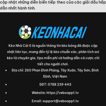
cập nhật những diễn biến tiếp theo của các giải dấu hấp
dẫn nhất hành tinh.
Kèo Nhà Cái 5 là nguồn thông tin kèo bóng đá được cập
nhật liên tục, mang đến tỷ lệ kèo chuẩn xác, phân tích soi
kèo từ chuyên gia, tips miễn phí và hướng dẫn cá cược chi
tiết cho người chơi.
Địa chỉ: 260 Phan Đình Phùng, Tây Xuân, Tây Sơn, Bình
Định, Việt Nam
SĐT: 0788 239 443
Website: https://veboapp1.tv
Email:
support@veboapp1.tv