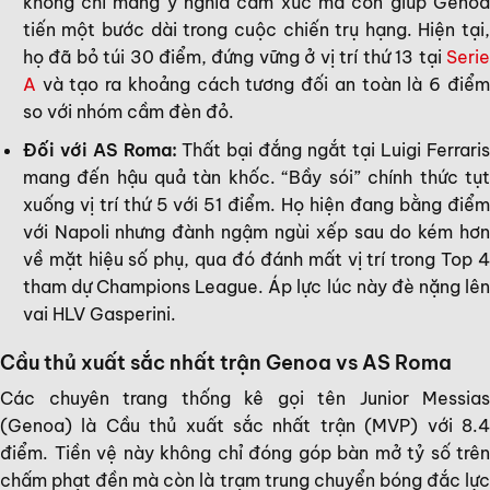
không chỉ mang ý nghĩa cảm xúc mà còn giúp Genoa
tiến một bước dài trong cuộc chiến trụ hạng. Hiện tại,
họ đã bỏ túi 30 điểm, đứng vững ở vị trí thứ 13 tại
Serie
A
và tạo ra khoảng cách tương đối an toàn là 6 điểm
so với nhóm cầm đèn đỏ.
Đối với AS Roma:
Thất bại đắng ngắt tại Luigi Ferrari
mang đến hậu quả tàn khốc. “Bầy sói” chính thức tụt
xuống vị trí thứ 5 với 51 điểm. Họ hiện đang bằng điểm
với Napoli nhưng đành ngậm ngùi xếp sau do kém hơn
về mặt hiệu số phụ, qua đó đánh mất vị trí trong Top 4
tham dự Champions League. Áp lực lúc này đè nặng lên
vai HLV Gasperini.
Cầu thủ xuất sắc nhất trận Genoa vs AS Roma
Các chuyên trang thống kê gọi tên Junior Messias
(Genoa) là Cầu thủ xuất sắc nhất trận (MVP) với 8.4
điểm. Tiền vệ này không chỉ đóng góp bàn mở tỷ số trên
chấm phạt đền mà còn là trạm trung chuyển bóng đắc lực