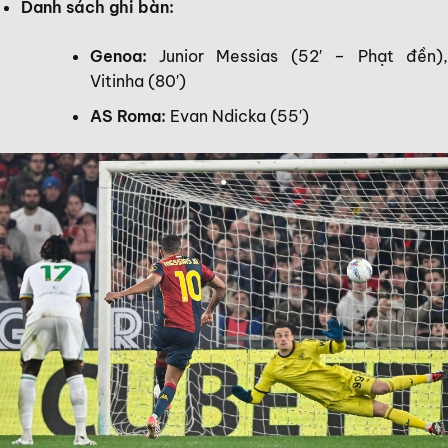
Danh sách ghi bàn:
Genoa:
Junior Messias (52′ – Phạt đền),
Vitinha (80′)
AS Roma:
Evan Ndicka (55′)