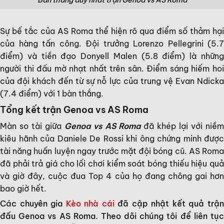
Bàn thắng duy nhất trận Genoa vs AS Roma
Sự bế tắc của AS Roma thể hiện rõ qua điểm số thảm hại
của hàng tấn công. Đội trưởng Lorenzo Pellegrini (5.7
điểm) và tiền đạo Donyell Malen (5.8 điểm) là những
người thi đấu mờ nhạt nhất trên sân. Điểm sáng hiếm hoi
của đội khách đến từ sự nỗ lực của trung vệ Evan Ndicka
(7.4 điểm) với 1 bàn thắng.
Tổng kết trận Genoa vs AS Roma
Màn so tài giữa
Genoa vs AS Roma
đã khép lại với niề
kiêu hãnh của Daniele De Rossi khi ông chứng minh được
tài năng huấn luyện ngay trước mặt đội bóng cũ. AS Roma
đã phải trả giá cho lối chơi kiểm soát bóng thiếu hiệu quả
và giờ đây, cuộc đua Top 4 của họ đang chông gai hơn
bao giờ hết.
Các chuyên gia
Kèo nhà cái
đã cập nhật kết quả trậ
đấu Genoa vs AS Roma. Theo dõi chúng tôi để liên tục