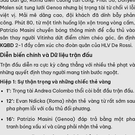
Malen sút tung lưới Genoa nhưng bị trọng tài từ chối vì lỗi
việt vị. Mải mê dâng cao, đội khách đã dính bẫy phản
công. Phút 80, từ một tình huống lộn xộn trong vòng cấm,
Patrizio Masini chuyền bóng thông minh để cầu thủ vào
sân thay người Vitinha dứt điểm chìm chéo góc, ấn định
KQBD
2-1 đầy cảm xúc cho đoàn quân của HLV De Rossi.
Diễn biến chính và Dữ liệu trận đấu
Trận đấu diễn ra cực kỳ căng thẳng với nhiều thẻ phạt và
những quyết định thay người mang tính bước ngoặt.
Hiệp 1: Sự thận trọng và những chiếc thẻ vàng
1′:
Trọng tài Andrea Colombo thổi còi bắt đầu trận đấu.
12′:
Evan Ndicka (Roma) nhận thẻ vàng từ rất sớm sau
pha phạm lỗi với cầu thủ đối phương.
16′:
Patrizio Masini (Genoa) đáp trả bằng một pha
tranh bóng xấu xí và cũng phải nhận thẻ vàng.