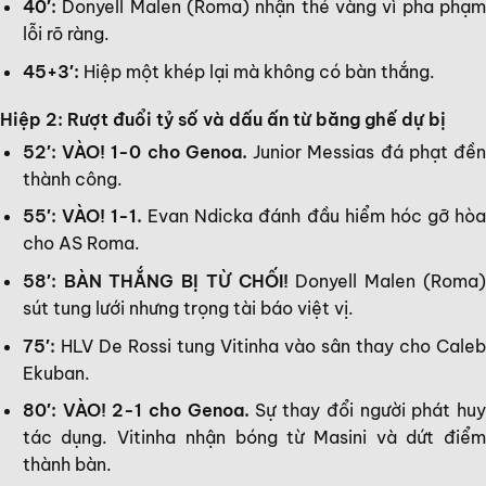
40′:
Donyell Malen (Roma) nhận thẻ vàng vì pha phạm
lỗi rõ ràng.
45+3′:
Hiệp một khép lại mà không có bàn thắng.
Hiệp 2: Rượt đuổi tỷ số và dấu ấn từ băng ghế dự bị
52′: VÀO! 1-0 cho Genoa.
Junior Messias đá phạt đề
thành công.
55′: VÀO! 1-1.
Evan Ndicka đánh đầu hiểm hóc gỡ hò
cho AS Roma.
58′: BÀN THẮNG BỊ TỪ CHỐI!
Donyell Malen (Roma
sút tung lưới nhưng trọng tài báo việt vị.
75′:
HLV De Rossi tung Vitinha vào sân thay cho Caleb
Ekuban.
80′: VÀO! 2-1 cho Genoa.
Sự thay đổi người phát hu
tác dụng. Vitinha nhận bóng từ Masini và dứt điểm
thành bàn.