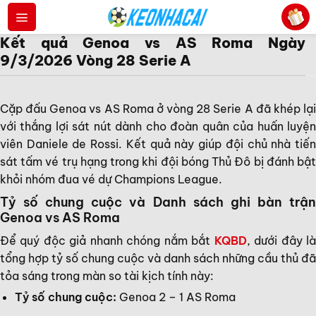
Bỏ
qua
Kết quả Genoa vs AS Roma Ngày
nội
9/3/2026 Vòng 28 Serie A
dung
Cặp đấu Genoa vs AS Roma ở vòng 28 Serie A đã khép lại
với thắng lợi sát nút dành cho đoàn quân của huấn luyện
viên Daniele de Rossi. Kết quả này giúp đội chủ nhà tiến
sát tấm vé trụ hạng trong khi đội bóng Thủ Đô bị đánh bật
khỏi nhóm đua vé dự Champions League.
Tỷ số chung cuộc và Danh sách ghi bàn trận
Genoa vs AS Roma
Để quý độc giả nhanh chóng nắm bắt
KQBD
, dưới đây l
tổng hợp tỷ số chung cuộc và danh sách những cầu thủ đã
tỏa sáng trong màn so tài kịch tính này:
Tỷ số chung cuộc:
Genoa 2 – 1 AS Roma