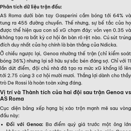
Phân tích dữ liệu trận đấu:
AS Roma dưới bàn tay Gasperini cầm bóng tới 64% và
tung ra 455 đường chuyền. Thế nhưng, sự bế tắc của họ
được thể hiện qua con số xG chạm đáy: vỏn vẹn 0.35 và
không tạo ra bất kỳ cơ hội ăn bàn rõ rệt nào. Cú sút trúng
đích duy nhất của họ chính là bàn thắng của Ndicka.
Ở chiều ngược lại, Genoa nhường thế trận (chỉ kiểm soát
bóng 36%) nhưng lại sở hữu sự sắc bén đáng sợ. Chỉ với 11
lần dứt điểm, đội chủ nhà đã tạo ra mức xG khổng lồ lên
tới 2.75 cùng 3 cơ hội mười mươi. Thắng lợi dành cho thầy
trò De Rossi là hoàn toàn xứng đáng.
Vị trí và Thành tích của hai đội sau trận Genoa vs
AS Roma
Cục diện bảng xếp hạng bị xáo trộn mạnh mẽ sau vòng
đấu này:
Đối với Genoa:
Ba điểm quý giá trước một ông lớ