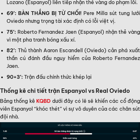
Lozano (Espanyol) liên tiếp nhận thẻ vàng do phạm lỗi.
69′: BÀN THẮNG BỊ TỪ CHỐI!
Pere Milla sút tung lướ
Oviedo nhưng trọng tài xác định có lỗi việt vị.
75′:
Roberto Fernandez Jaen (Espanyol) nhận thẻ vàng
vì một pha tranh bóng xấu xí.
82′:
Thủ thành Aaron Escandell (Oviedo) cản phá xuất
thần cú đánh đầu nguy hiểm của Roberto Fernandez
Jaen.
90+3′:
Trận đấu chính thức khép lại
Thống kê chi tiết trận Espanyol vs Real Oviedo
Bảng thống kê
KQBD
dưới đây có lẽ sẽ khiến các cổ động
viên Espanyol “khóc thét” vì sự vô duyên của các chân sút
đội nhà.