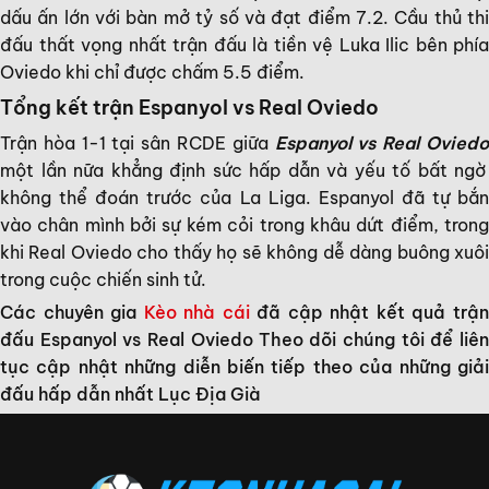
dấu ấn lớn với bàn mở tỷ số và đạt điểm 7.2. Cầu thủ thi
đấu thất vọng nhất trận đấu là tiền vệ Luka Ilic bên phía
Oviedo khi chỉ được chấm 5.5 điểm.
Tổng kết trận Espanyol vs Real Oviedo
Trận hòa 1-1 tại sân RCDE giữa
Espanyol vs Real Ovied
một lần nữa khẳng định sức hấp dẫn và yếu tố bất ngờ
không thể đoán trước của La Liga. Espanyol đã tự bắn
vào chân mình bởi sự kém cỏi trong khâu dứt điểm, trong
khi Real Oviedo cho thấy họ sẽ không dễ dàng buông xuôi
trong cuộc chiến sinh tử.
Các chuyên gia
Kèo nhà cái
đã cập nhật kết quả trậ
đấu Espanyol vs Real Oviedo Theo dõi chúng tôi để liên
tục cập nhật những diễn biến tiếp theo của những giải
đấu hấp dẫn nhất Lục Địa Già