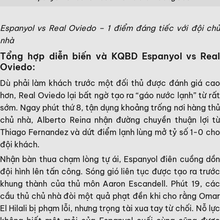
Espanyol vs Real Oviedo – 1 điểm đáng tiếc với đội chủ
nhà
Tổng hợp diễn biến và KQBD Espanyol vs Real
Oviedo:
Dù phải làm khách trước một đối thủ được đánh giá cao
hơn, Real Oviedo lại bất ngờ tạo ra “gáo nước lạnh” từ rất
sớm. Ngay phút thứ 8, tận dụng khoảng trống nơi hàng thủ
chủ nhà, Alberto Reina nhận đường chuyền thuận lợi từ
Thiago Fernandez và dứt điểm lạnh lùng mở tỷ số 1-0 cho
đội khách.
Nhận bàn thua chạm lòng tự ái, Espanyol điên cuồng dồn
đội hình lên tấn công. Sóng gió liên tục được tạo ra trước
khung thành của thủ môn Aaron Escandell. Phút 19, các
cầu thủ chủ nhà đòi một quả phạt đền khi cho rằng Omar
El Hilali bị phạm lỗi, nhưng trọng tài xua tay từ chối. Nỗ lực