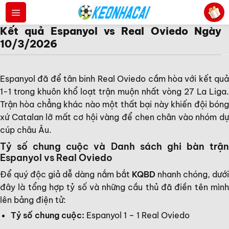
Bỏ
qua
Kết quả Espanyol vs Real Oviedo Ngày
nội
10/3/2026
dung
Espanyol đã để tân binh Real Oviedo cầm hòa với kết quả
1-1 trong khuôn khổ loạt trận muộn nhất vòng 27 La Liga.
Trận hòa chẳng khác nào một thất bại này khiến đội bóng
xứ Catalan lỡ mất cơ hội vàng để chen chân vào nhóm dự
cúp châu Âu.
Tỷ số chung cuộc và Danh sách ghi bàn trận
Espanyol vs Real Oviedo
Để quý độc giả dễ dàng nắm bắt
KQBD
nhanh chóng, dướ
đây là tổng hợp tỷ số và những cầu thủ đã điền tên mình
lên bảng điện tử:
Tỷ số chung cuộc:
Espanyol 1 – 1 Real Oviedo