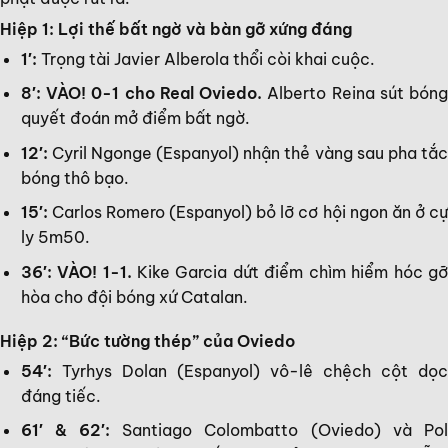
Hiệp 1: Lợi thế bất ngờ và bàn gỡ xứng đáng
1′:
Trọng tài Javier Alberola thổi còi khai cuộc.
8′: VÀO! 0-1 cho Real Oviedo.
Alberto Reina sút bón
quyết đoán mở điểm bất ngờ.
12′:
Cyril Ngonge (Espanyol) nhận thẻ vàng sau pha tắc
bóng thô bạo.
15′:
Carlos Romero (Espanyol) bỏ lỡ cơ hội ngon ăn ở cự
ly 5m50.
36′: VÀO! 1-1.
Kike Garcia dứt điểm chìm hiểm hóc g
hòa cho đội bóng xứ Catalan.
Hiệp 2: “Bức tường thép” của Oviedo
54′:
Tyrhys Dolan (Espanyol) vô-lê chệch cột dọc
đáng tiếc.
61′ & 62′:
Santiago Colombatto (Oviedo) và Pol