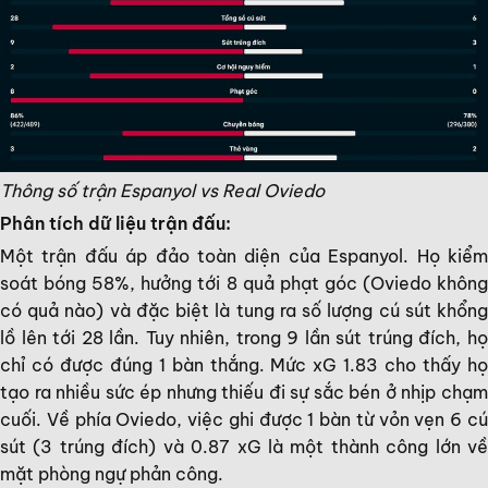
Thông số trận Espanyol vs Real Oviedo
Phân tích dữ liệu trận đấu:
Một trận đấu áp đảo toàn diện của Espanyol. Họ kiểm
soát bóng 58%, hưởng tới 8 quả phạt góc (Oviedo không
có quả nào) và đặc biệt là tung ra số lượng cú sút khổng
lồ lên tới 28 lần. Tuy nhiên, trong 9 lần sút trúng đích, họ
chỉ có được đúng 1 bàn thắng. Mức xG 1.83 cho thấy họ
tạo ra nhiều sức ép nhưng thiếu đi sự sắc bén ở nhịp chạm
cuối. Về phía Oviedo, việc ghi được 1 bàn từ vỏn vẹn 6 cú
sút (3 trúng đích) và 0.87 xG là một thành công lớn về
mặt phòng ngự phản công.