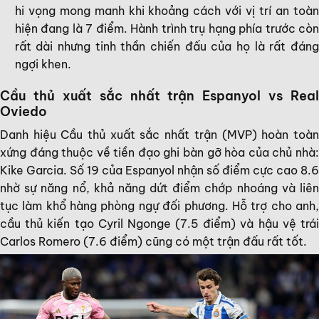
hi vọng mong manh khi khoảng cách với vị trí an toàn
hiện đang là 7 điểm. Hành trình trụ hạng phía trước còn
rất dài nhưng tinh thần chiến đấu của họ là rất đáng
ngợi khen.
Cầu thủ xuất sắc nhất trận Espanyol vs Real
Oviedo
Danh hiệu Cầu thủ xuất sắc nhất trận (MVP) hoàn toàn
xứng đáng thuộc về tiền đạo ghi bàn gỡ hòa của chủ nhà:
Kike Garcia. Số 19 của Espanyol nhận số điểm cực cao 8.6
nhờ sự năng nổ, khả năng dứt điểm chớp nhoáng và liên
tục làm khổ hàng phòng ngự đối phương. Hỗ trợ cho anh,
cầu thủ kiến tạo Cyril Ngonge (7.5 điểm) và hậu vệ trái
Carlos Romero (7.6 điểm) cũng có một trận đấu rất tốt.