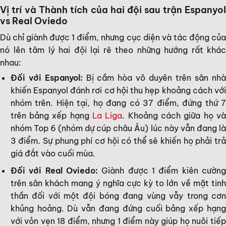
Vị trí và Thành tích của hai đội sau trận Espanyol
vs Real Oviedo
Dù chỉ giành được 1 điểm, nhưng cục diện và tác động của
nó lên tâm lý hai đội lại rẽ theo những hướng rất khác
nhau:
Đối với Espanyol:
Bị cầm hòa vô duyên trên sân nh
khiến Espanyol đánh rơi cơ hội thu hẹp khoảng cách với
nhóm trên. Hiện tại, họ đang có 37 điểm, đứng thứ 7
trên bảng xếp hạng
La Liga
. Khoảng cách giữa họ v
nhóm Top 6 (nhóm dự cúp châu Âu) lúc này vẫn đang là
3 điểm. Sự phung phí cơ hội có thể sẽ khiến họ phải trả
giá đắt vào cuối mùa.
Đối với Real Oviedo:
Giành được 1 điểm kiên cườn
trên sân khách mang ý nghĩa cực kỳ to lớn về mặt tinh
thần đối với một đội bóng đang vùng vẫy trong cơn
khủng hoảng. Dù vẫn đang đứng cuối bảng xếp hạng
với vỏn vẹn 18 điểm, nhưng 1 điểm này giúp họ nuôi tiếp