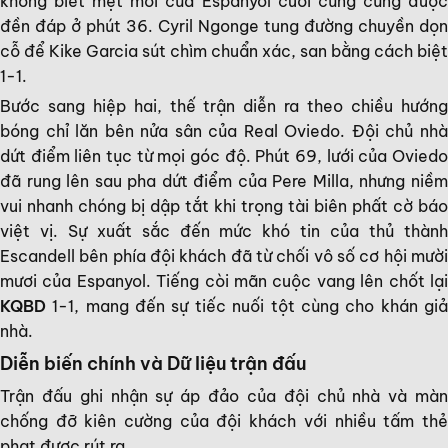
không biết mệt mỏi của Espanyol cuối cùng cũng được
đền đáp ở phút 36. Cyril Ngonge tung đường chuyền dọn
cỗ để Kike Garcia sút chìm chuẩn xác, san bằng cách biệt
1-1.
Bước sang hiệp hai, thế trận diễn ra theo chiều hướng
bóng chỉ lăn bên nửa sân của Real Oviedo. Đội chủ nhà
dứt điểm liên tục từ mọi góc độ. Phút 69, lưới của Oviedo
đã rung lên sau pha dứt điểm của Pere Milla, nhưng niềm
vui nhanh chóng bị dập tắt khi trọng tài biên phất cờ báo
việt vị. Sự xuất sắc đến mức khó tin của thủ thành
Escandell bên phía đội khách đã từ chối vô số cơ hội mười
mươi của Espanyol. Tiếng còi mãn cuộc vang lên chốt lại
KQBD
1-1, mang đến sự tiếc nuối tột cùng cho khán giả
nhà.
Diễn biến chính và Dữ liệu trận đấu
Trận đấu ghi nhận sự áp đảo của đội chủ nhà và màn
chống đỡ kiên cường của đội khách với nhiều tấm thẻ
phạt được rút ra.