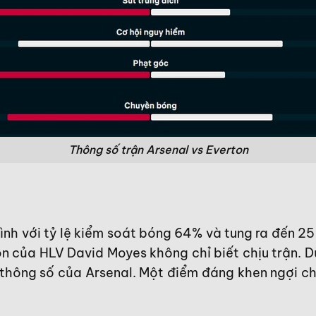
Thông số trận Arsenal vs Everton
ình với tỷ lệ kiểm soát bóng 64% và tung ra đến 25 
rton của HLV David Moyes không chỉ biết chịu trận. 
thông số của Arsenal. Một điểm đáng khen ngợi cho 