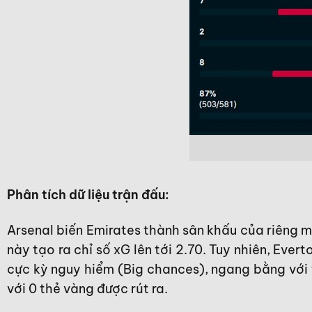
Phân tích dữ liệu trận đấu:
Arsenal biến Emirates thành sân khấu của riêng m
này tạo ra chỉ số xG lên tới 2.70. Tuy nhiên, Eve
cực kỳ nguy hiểm (Big chances), ngang bằng với 
với 0 thẻ vàng được rút ra.