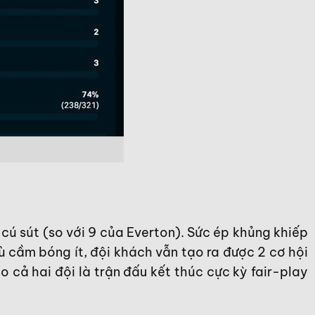
cú sút (so với 9 của Everton). Sức ép khủng khiếp
Dù cầm bóng ít, đội khách vẫn tạo ra được 2 cơ hội
cả hai đội là trận đấu kết thúc cực kỳ fair-play