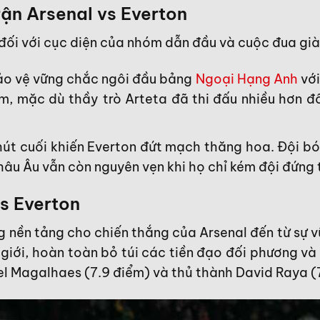
trận Arsenal vs Everton
đối với cục diện của nhóm dẫn đầu và cuộc đua già
bảo vệ vững chắc ngôi đầu bảng
Ngoại Hạng Anh
với
m, mặc dù thầy trò Arteta đã thi đấu nhiều hơn đố
út cuối khiến Everton đứt mạch thăng hoa. Đội bón
châu Âu vẫn còn nguyên vẹn khi họ chỉ kém đội đứng 
vs Everton
ng nền tảng cho chiến thắng của Arsenal đến từ sự v
giới, hoàn toàn bỏ túi các tiền đạo đối phương và
iel Magalhaes (7.9 điểm) và thủ thành David Raya (