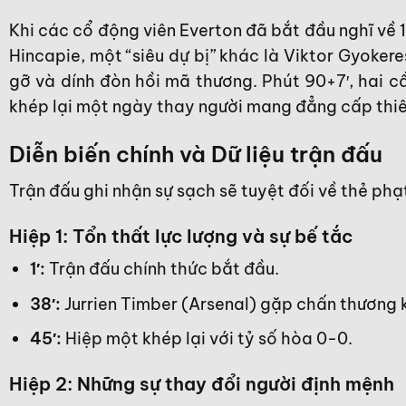
Khi các cổ động viên Everton đã bắt đầu nghĩ về 
Hincapie, một “siêu dự bị” khác là Viktor Gyokere
gỡ và dính đòn hồi mã thương. Phút 90+7′, hai cầ
khép lại một ngày thay người mang đẳng cấp thiên
Diễn biến chính và Dữ liệu trận đấu
Trận đấu ghi nhận sự sạch sẽ tuyệt đối về thẻ phạ
Hiệp 1: Tổn thất lực lượng và sự bế tắc
1′:
Trận đấu chính thức bắt đầu.
38′:
Jurrien Timber (Arsenal) gặp chấn thương k
45′:
Hiệp một khép lại với tỷ số hòa 0-0.
Hiệp 2: Những sự thay đổi người định mệnh