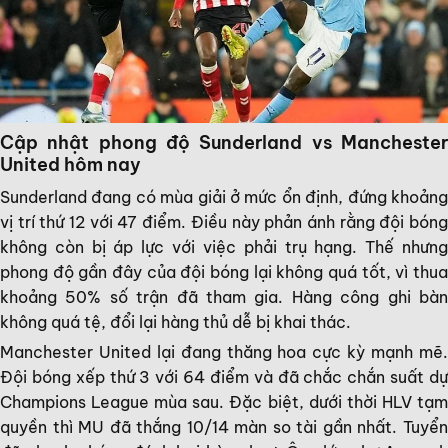
Cập nhật phong độ Sunderland vs Manchester
United hôm nay
Sunderland đang có mùa giải ở mức ổn định, đứng khoảng
vị trí thứ 12 với 47 điểm. Điều này phản ánh rằng đội bóng
không còn bị áp lực với việc phải trụ hạng. Thế nhưng
phong độ gần đây của đội bóng lại không quá tốt, vì thua
khoảng 50% số trận đã tham gia. Hàng công ghi bàn
không quá tệ, đổi lại hàng thủ dễ bị khai thác.
Manchester United lại đang thăng hoa cực kỳ mạnh mẽ.
Đội bóng xếp thứ 3 với 64 điểm và đã chắc chắn suất dự
Champions League mùa sau. Đặc biệt, dưới thời HLV tạm
quyền thì MU đã thắng 10/14 màn so tài gần nhất. Tuyển