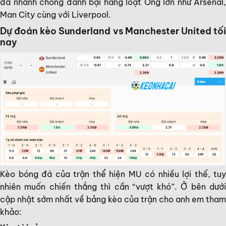
đã nhanh chóng đánh bại hàng loạt Ông lớn như Arsenal,
Man City cùng với Liverpool.
Dự đoán kèo Sunderland vs Manchester United tối
nay
Kèo bóng đá của trận thể hiện MU có nhiều lợi thế, tuy
nhiên muốn chiến thắng thì cần “vượt khó”. Ở bên dưới
cập nhật sớm nhất về bảng kèo của trận cho anh em tham
khảo: