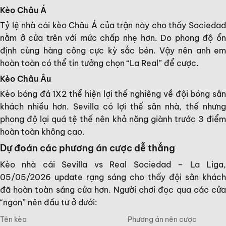
Kèo Châu Á
Tỷ lệ nhà cái kèo Châu Á của trận này cho thấy Sociedad
nằm ở cửa trên với mức chấp nhẹ hơn. Do phong độ ổn
định cùng hàng công cực kỳ sắc bén. Vậy nên anh em
hoàn toàn có thể tin tưởng chọn “La Real” để cược.
Kèo Châu Âu
Kèo bóng đá 1X2 thể hiện lợi thế nghiêng về đội bóng sân
khách nhiều hơn. Sevilla có lợi thế sân nhà, thế nhưng
phong độ lại quá tệ thế nên khả năng giành trước 3 điểm
hoàn toàn không cao.
Dự đoán các phương án cược dễ thắng
Kèo nhà cái Sevilla vs Real Sociedad – La Liga,
05/05/2026 update rạng sáng cho thấy đội sân khách
đã hoàn toàn sáng cửa hơn. Người chơi đọc qua các cửa
“ngon” nên đầu tư ở dưới:
Tên kèo
Phương án nên cược