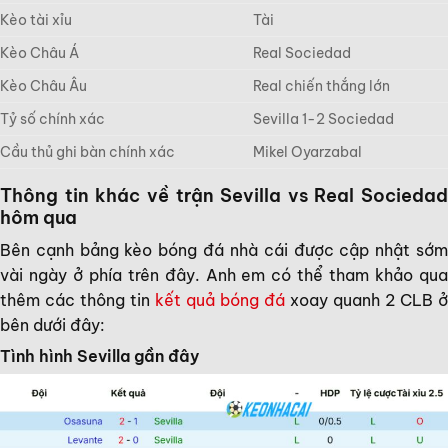
Kèo tài xỉu
Tài
Kèo Châu Á
Real Sociedad
Kèo Châu Âu
Real chiến thắng lớn
Tỷ số chính xác
Sevilla 1-2 Sociedad
Cầu thủ ghi bàn chính xác
Mikel Oyarzabal
Thông tin khác về trận Sevilla vs Real Sociedad
hôm qua
Bên cạnh bảng kèo bóng đá nhà cái được cập nhật sớm
vài ngày ở phía trên đây. Anh em có thể tham khảo qua
thêm các thông tin
kết quả bóng đá
xoay quanh 2 CLB ở
bên dưới đây:
Tình hình Sevilla gần đây