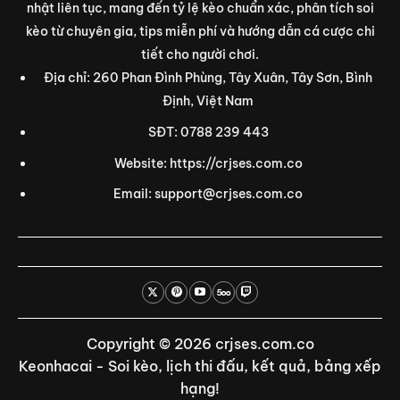
nhật liên tục, mang đến tỷ lệ kèo chuẩn xác, phân tích soi
kèo từ chuyên gia, tips miễn phí và hướng dẫn cá cược chi
tiết cho người chơi.
Địa chỉ: 260 Phan Đình Phùng, Tây Xuân, Tây Sơn, Bình
Định, Việt Nam
SĐT: 0788 239 443
Website: https://crjses.com.co
Email:
support@crjses.com.co
Copyright © 2026 crjses.com.co
Keonhacai - Soi kèo, lịch thi đấu, kết quả, bảng xếp
hạng!