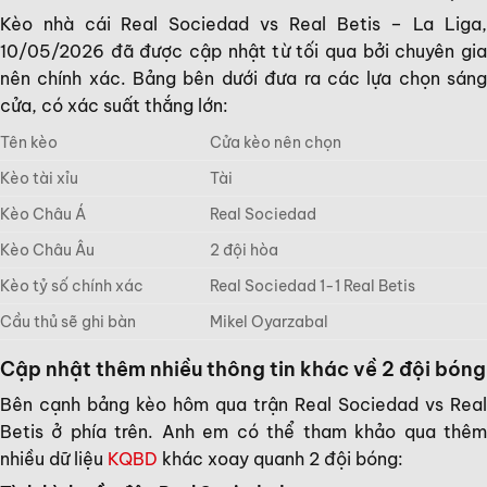
Kèo nhà cái Real Sociedad vs Real Betis – La Liga,
10/05/2026 đã được cập nhật từ tối qua bởi chuyên gia
nên chính xác. Bảng bên dưới đưa ra các lựa chọn sáng
cửa, có xác suất thắng lớn:
Tên kèo
Cửa kèo nên chọn
Kèo tài xỉu
Tài
Kèo Châu Á
Real Sociedad
Kèo Châu Âu
2 đội hòa
Kèo tỷ số chính xác
Real Sociedad 1-1 Real Betis
Cầu thủ sẽ ghi bàn
Mikel Oyarzabal
Cập nhật thêm nhiều thông tin khác về 2 đội bóng
Bên cạnh bảng kèo hôm qua trận Real Sociedad vs Real
Betis ở phía trên. Anh em có thể tham khảo qua thêm
nhiều dữ liệu
KQBD
khác xoay quanh 2 đội bóng: