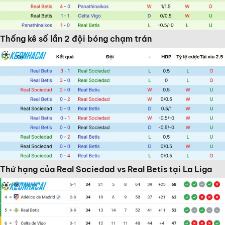
Thống kê số lần 2 đội bóng chạm trán
Thứ hạng của Real Sociedad vs Real Betis tại La Liga