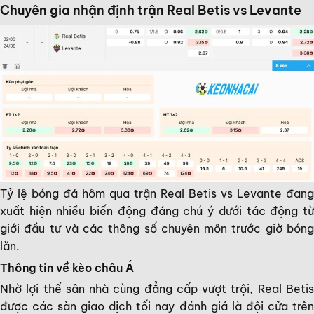
Chuyên gia nhận định trận Real Betis vs Levante
Tỷ lệ bóng đá hôm qua trận Real Betis vs Levante đang
xuất hiện nhiều biến động đáng chú ý dưới tác động từ
giới đầu tư và các thông số chuyên môn trước giờ bóng
lăn.
Thông tin về kèo châu Á
Nhờ lợi thế sân nhà cùng đẳng cấp vượt trội, Real Betis
được các sàn giao dịch tối nay đánh giá là đội cửa trên