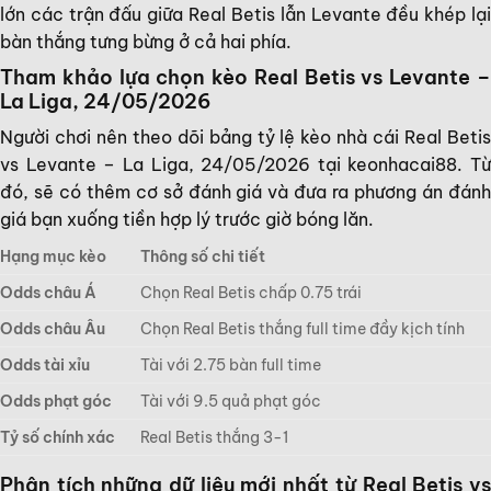
lớn các trận đấu giữa Real Betis lẫn Levante đều khép lại
bàn thắng tưng bừng ở cả hai phía.
Tham khảo lựa chọn kèo Real Betis vs Levante –
La Liga, 24/05/2026
Người chơi nên theo dõi bảng tỷ lệ kèo nhà cái Real Betis
vs Levante – La Liga, 24/05/2026 tại keonhacai88. Từ
đó, sẽ có thêm cơ sở đánh giá và đưa ra phương án đánh
giá bạn xuống tiền hợp lý trước giờ bóng lăn.
Hạng mục kèo
Thông số chi tiết
Odds châu Á
Chọn Real Betis chấp 0.75 trái
Odds châu Âu
Chọn Real Betis thắng full time đầy kịch tính
Odds tài xỉu
Tài với 2.75 bàn full time
Odds phạt góc
Tài với 9.5 quả phạt góc
Tỷ số chính xác
Real Betis thắng 3-1
Phân tích những dữ liệu mới nhất từ Real Betis vs