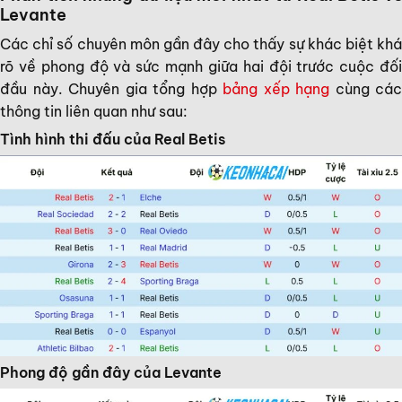
Levante
Các chỉ số chuyên môn gần đây cho thấy sự khác biệt khá
rõ về phong độ và sức mạnh giữa hai đội trước cuộc đối
đầu này. Chuyên gia tổng hợp
bảng xếp hạng
cùng các
thông tin liên quan như sau:
Tình hình thi đấu của ​Real Betis​
Phong độ gần đây của Levante