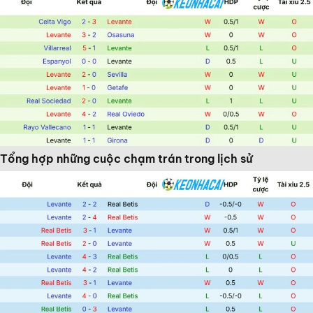
Tổng hợp những cuộc chạm trán trong lịch sử