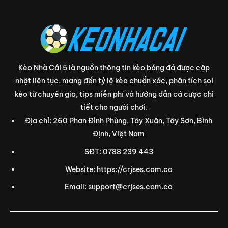
Kèo Nhà Cái 5 là nguồn thông tin kèo bóng đá được cập
nhật liên tục, mang đến tỷ lệ kèo chuẩn xác, phân tích soi
kèo từ chuyên gia, tips miễn phí và hướng dẫn cá cược chi
tiết cho người chơi.
Địa chỉ: 260 Phan Đình Phùng, Tây Xuân, Tây Sơn, Bình
Định, Việt Nam
SĐT: 0788 239 443
Website: https://crjses.com.co
Email:
support@crjses.com.co