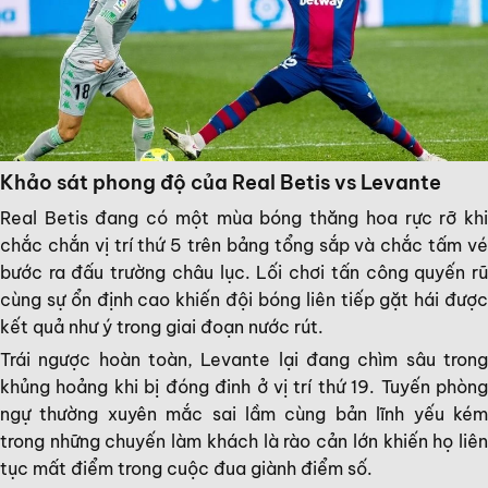
Khảo sát phong độ của Real Betis vs Levante
Real Betis đang có một mùa bóng thăng hoa rực rỡ khi
chắc chắn vị trí thứ 5 trên bảng tổng sắp và chắc tấm vé
bước ra đấu trường châu lục. Lối chơi tấn công quyến rũ
cùng sự ổn định cao khiến đội bóng liên tiếp gặt hái được
kết quả như ý trong giai đoạn nước rút.
Trái ngược hoàn toàn, Levante lại đang chìm sâu trong
khủng hoảng khi bị đóng đinh ở vị trí thứ 19. Tuyến phòng
ngự thường xuyên mắc sai lầm cùng bản lĩnh yếu kém
trong những chuyến làm khách là rào cản lớn khiến họ liên
tục mất điểm trong cuộc đua giành điểm số.