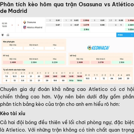
Phân tích kèo hôm qua trận Osasuna vs Atlético
de Madrid
Chuyên gia dự đoán khả năng cao Atletico có cơ hội
chiến thắng cao hơn. Vậy nên bên dưới đây gồm phần
phân tích bảng kèo của trận cho anh em hiểu rõ hơn:
Kèo tài xỉu
Cả hai đội bóng đều thiên về lối chơi phòng ngự, đặc biệt
là Atletico. Với những trận không có tính chất quan trọng