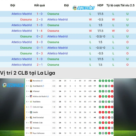
Vị trí 2 CLB tại La Liga