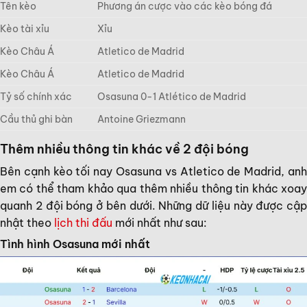
Tên kèo
Phương án cược vào các kèo bóng đá
Kèo tài xỉu
Xỉu
Kèo Châu Á
Atletico de Madrid
Kèo Châu Á
Atletico de Madrid
Tỷ số chính xác
Osasuna 0-1 Atlético de Madrid
Cầu thủ ghi bàn
Antoine Griezmann
Thêm nhiều thông tin khác về 2 đội bóng
Bên cạnh kèo tối nay Osasuna vs Atletico de Madrid, anh
em có thể tham khảo qua thêm nhiều thông tin khác xoay
quanh 2 đội bóng ở bên dưới. Những dữ liệu này được cập
nhật theo
lịch thi đấu
mới nhất như sau:
Tình hình Osasuna mới nhất