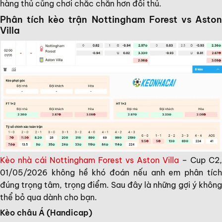
hàng thủ cũng chơi chắc chắn hơn đối thủ.
Phân tích kèo trận Nottingham Forest vs Aston
Villa
Kèo nhà cái Nottingham Forest vs Aston Villa
– Cup C2,
01/05/2026 không hề khó đoán nếu anh em phân tích
đúng trọng tâm, trọng điểm. Sau đây là những gợi ý không
thể bỏ qua dành cho bạn.
Kèo châu Á (Handicap)