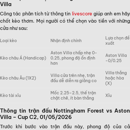
Villa
Công tác phân tích từ thông tin
livescore
giúp anh em hã
chốt kèo thơm. Mọi người có thể chọn vào tiền với những
cửa như sau:
Lựa chọn đề
Loại kèo
Nhận định chính
xuất
Aston Villa chấp nhẹ 0-
Aston Villa
Kèo châu Á (Handicap)
0.25, phong độ ổn định
-0/0.25
hơn
Villa thắng
Villa cửa trên nhẹ, trận
Kèo châu Âu (1X2)
hoặc hòa
đấu dễ diễn ra giằng co
(X)
Mốc 2.25–2.5, thế trận
Kèo tài xỉu
Xỉu
chặt chẽ, ít bàn thắng
Thông tin trận đấu Nottingham Forest vs Aston
Villa – Cup C2, 01/05/2026
Trước khi bước vào trận đấu này, phong độ của cả