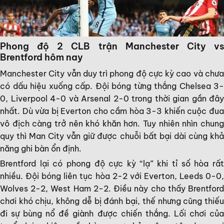
Phong độ 2 CLB trận Manchester City vs
Brentford hôm nay
Manchester City vẫn duy trì phong độ cực kỳ cao và chưa
có dấu hiệu xuống cấp. Đội bóng từng thắng Chelsea 3-
0, Liverpool 4-0 và Arsenal 2-0 trong thời gian gần đây
nhất. Dù vừa bị Everton cho cầm hòa 3-3 khiến cuộc đua
vô địch càng trở nên khó khăn hơn. Tuy nhiên nhìn chung
quy thì Man City vẫn giữ được chuỗi bất bại dài cùng khả
năng ghi bàn ổn định.
Brentford lại có phong độ cực kỳ “lạ” khi tỉ số hòa rất
nhiều. Đội bóng liên tục hòa 2-2 với Everton, Leeds 0-0,
Wolves 2-2, West Ham 2-2. Điều này cho thấy Brentford
chơi khó chịu, không dễ bị đánh bại, thế nhưng cũng thiếu
đi sự bùng nổ đề giành được chiến thắng. Lối chơi của