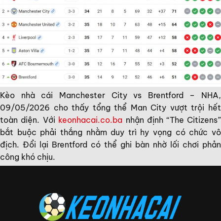
Kèo nhà cái Manchester City vs Brentford – NHA,
09/05/2026 cho thấy tổng thể Man City vượt trội hết
toàn diện. Với
keonhacai.co.ba
nhận định “The Citizens
bắt buộc phải thắng nhằm duy trì hy vọng có chức vô
địch. Đổi lại Brentford có thể ghi bàn nhờ lối chơi phản
công khó chịu.