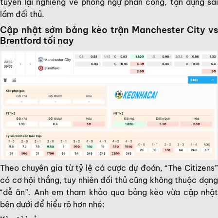
tuyển lại nghiêng về phòng ngự phản công, tận dụng sai
lầm đối thủ.
Cập nhật sớm bảng kèo trận Manchester City vs
Brentford tối nay
Theo chuyên gia từ tỷ lệ cá cược dự đoán, “The Citizens”
có cơ hội thắng, tuy nhiên đối thủ cũng không thuộc dạng
“dễ ăn”. Anh em tham khảo qua bảng kèo vừa cập nhật
bên dưới để hiểu rõ hơn nhé: