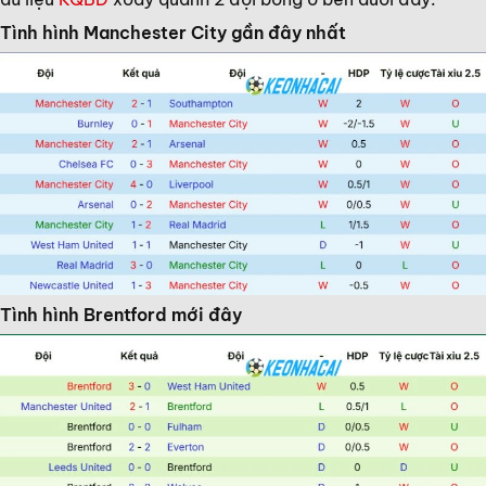
Tình hình Manchester City gần đây nhất
Tình hình Brentford mới đây