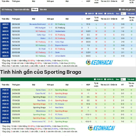
Tình hình gần của Sporting Braga