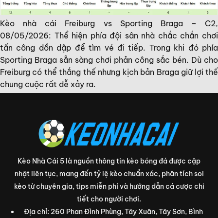
Kèo nhà cái Freiburg vs Sporting Braga – C2,
08/05/2026: Thể hiện phía đội sân nhà chắc chắn chơi
tấn công dồn dập để tìm vé đi tiếp. Trong khi đó phía
Sporting Braga sẵn sàng chơi phản công sắc bén. Dù cho
Freiburg có thể thắng thế nhưng kịch bản Braga giữ lợi thế
chung cuộc rất dễ xảy ra.
Kèo Nhà Cái 5 là nguồn thông tin kèo bóng đá được cập
nhật liên tục, mang đến tỷ lệ kèo chuẩn xác, phân tích soi
kèo từ chuyên gia, tips miễn phí và hướng dẫn cá cược chi
tiết cho người chơi.
Địa chỉ: 260 Phan Đình Phùng, Tây Xuân, Tây Sơn, Bình