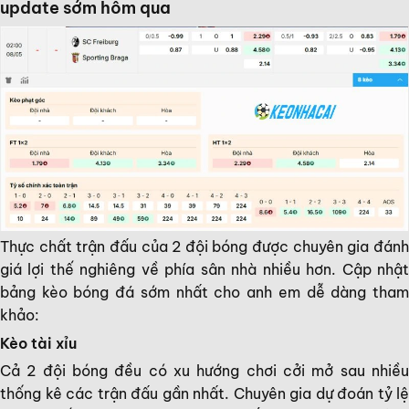
update sớm hôm qua
Thực chất trận đấu của 2 đội bóng được chuyên gia đánh
giá lợi thế nghiêng về phía sân nhà nhiều hơn. Cập nhật
bảng kèo bóng đá sớm nhất cho anh em dễ dàng tham
khảo:
Kèo tài xỉu
Cả 2 đội bóng đều có xu hướng chơi cởi mở sau nhiều
thống kê các trận đấu gần nhất. Chuyên gia dự đoán tỷ lệ