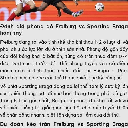
Đánh giá phong độ Freiburg vs Sporting Braga
hôm nay
Freiburg đang rơi vào tình thế khó khi thau 1-2 ở lượt đi và
phải chịu áp lực lớn dù ở trên sân nhà. Phong độ gần đây
của đội bóng khá là bất ổn, từng có trận thua đậm 0-4
dưới Dortmund trước đó. Thế nhưng tuyển vẫn có điểm
mạnh nằm ở tinh thần chiến đấu tại Europa – Park
Stadion, nơi mà các cầu thủ tham chiến cực kỳ bùng nổ.
Về phía Sporting Braga đang có lợi thế tâm lý cực kỳ lớn
sau chiến thắng lượt đi nhờ bàn thắng trong phút bù giờ.
Trong 5 trận gần nhất, Braga có phong độ khá tốt với vô
số chiến thắng tại giải quốc nội. Lối chơi của tuyển thiên
về phản công nhanh, biết tận dụng sai lầm của đối thủ.
Dự đoán kèo trận Freiburg vs Sporting Braga