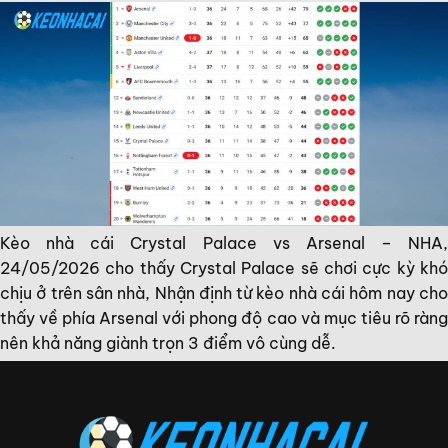
Kèo nhà cái Crystal Palace vs Arsenal – NHA,
24/05/2026 cho thấy Crystal Palace sẽ chơi cực kỳ khó
chịu ở trên sân nhà, Nhận định từ kèo nhà cái hôm nay cho
thấy về phía Arsenal với phong độ cao và mục tiêu rõ ràng
nên khả năng giành trọn 3 điểm vô cùng dễ.