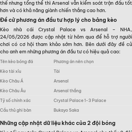
thế nhưng tổng thể thì Arsenal vẫn kiểm soát trận đấu tốt
hơn và có khả năng giành chiến thắng cao hơn.
Đề cử phương án đầu tư hợp lý cho bảng kèo
Kèo nhà cái Crystal Palace vs Arsenal – NHA,
24/05/2026 được cập nhật từ hôm qua để hỗ trợ người
chơi có cơ hội tham khảo sớm hơn. Bên dưới đây đề cử
cho anh em những phương án đầu tư có hiệu quả cao:
Tên kèo bóng đá
Phương án nên chọn
Kèo tài xỉu
Tài
Kèo Châu Á
Arsenal
Kèo Châu Âu
Arsenal thắng
Tỷ số chính xác
Crystal Palace 1-3 Palace
Cầu thủ ghi bàn
Bukayo Saka
Những cập nhật dữ liệu khác của 2 đội bóng