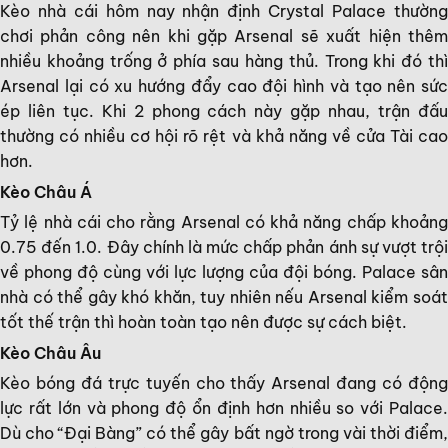
Kèo nhà cái hôm nay nhận định Crystal Palace thường
chơi phản công nên khi gặp Arsenal sẽ xuất hiện thêm
nhiều khoảng trống ở phía sau hàng thủ. Trong khi đó thì
Arsenal lại có xu hướng đẩy cao đội hình và tạo nên sức
ép liên tục. Khi 2 phong cách này gặp nhau, trận đấu
thường có nhiều cơ hội rõ rệt và khả năng về cửa Tài cao
hơn.
Kèo Châu Á
Tỷ lệ nhà cái cho rằng Arsenal có khả năng chấp khoảng
0.75 đến 1.0. Đây chính là mức chấp phản ánh sự vượt trội
về phong độ cùng với lực lượng của đội bóng. Palace sân
nhà có thể gây khó khăn, tuy nhiên nếu Arsenal kiểm soát
tốt thế trận thì hoàn toàn tạo nên được sự cách biệt.
Kèo Châu Âu
Kèo bóng đá trực tuyến cho thấy Arsenal đang có động
lực rất lớn và phong độ ổn định hơn nhiều so với Palace.
Dù cho “Đại Bàng” có thể gây bất ngờ trong vài thời điểm,