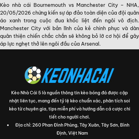
Kèo nhà cái Bournemouth vs Manchester City – NHA,
20/05/2026 chứng kiến sự áp đảo toàn diện của đội quân
áo xanh trong cuộc đua khốc liệt đến ngôi vô địch.
Manchester City với bản lĩnh của kẻ chinh phục và dàn
quân thiện chiến chắc chắn sẽ không bỏ lỡ cơ hội để gây
áp lực nghẹt thở lên ngôi đầu của Arsenal.
Kèo Nhà Cái 5 là nguồn thông tin kèo bóng đá được cập
nhật liên tục, mang đến tỷ lệ kèo chuẩn xác, phân tích soi
kèo từ chuyên gia, tips miễn phí và hướng dẫn cá cược chi
tiết cho người chơi.
Địa chỉ: 260 Phan Đình Phùng, Tây Xuân, Tây Sơn, Bình
Định, Việt Nam