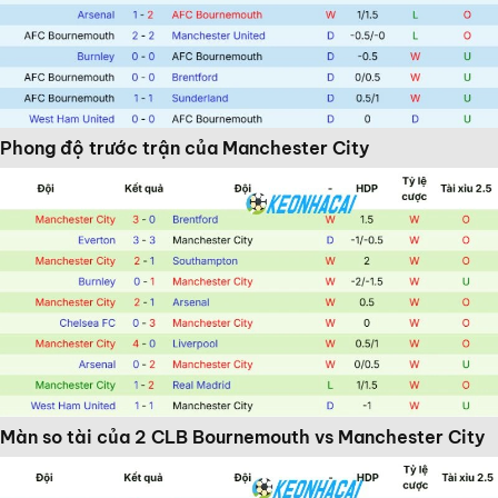
Phong độ trước trận của Manchester City
Màn so tài của 2 CLB Bournemouth vs Manchester City