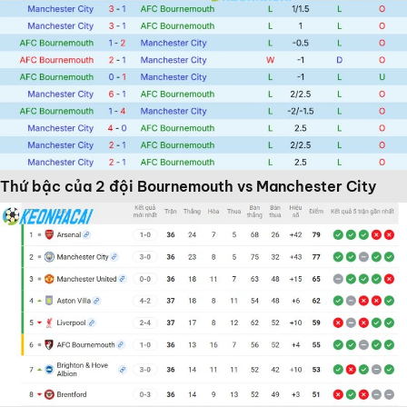
Thứ bậc của 2 đội Bournemouth vs Manchester City