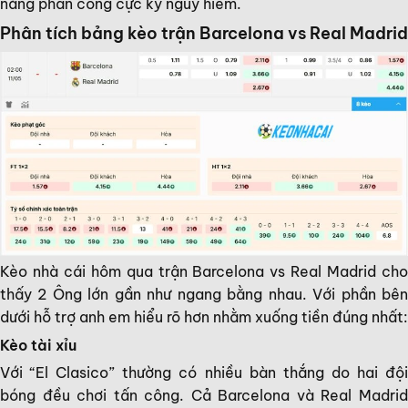
năng phản công cực kỳ nguy hiểm.
Phân tích bảng kèo trận Barcelona vs Real Madrid
Kèo nhà cái hôm qua trận Barcelona vs Real Madrid cho
thấy 2 Ông lớn gần như ngang bằng nhau. Với phần bên
dưới hỗ trợ anh em hiểu rõ hơn nhằm xuống tiền đúng nhất:
Kèo tài xỉu
Với “El Clasico” thường có nhiều bàn thắng do hai đội
bóng đều chơi tấn công. Cả Barcelona và Real Madrid