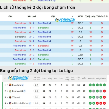
Lịch sử thống kê 2 đội bóng chạm trán
Bảng xếp hạng 2 đội bóng tại La Liga