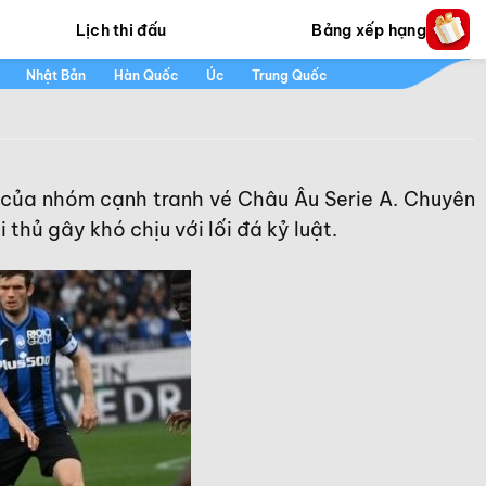
Lịch thi đấu
Bảng xếp hạng
Nhật Bản
Hàn Quốc
Úc
Trung Quốc
 của nhóm cạnh tranh vé Châu Âu Serie A. Chuyên
 thủ gây khó chịu với lối đá kỷ luật.