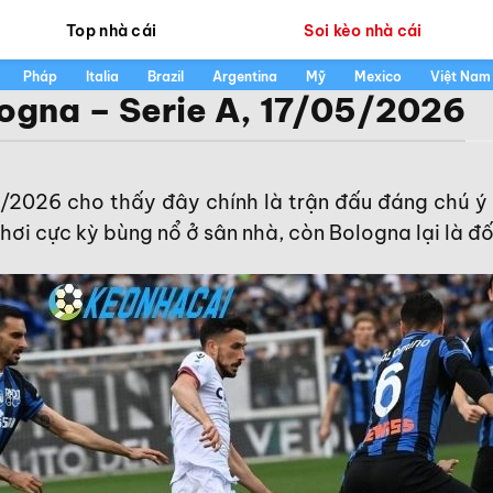
Top nhà cái
Soi kèo nhà cái
Pháp
Italia
Brazil
Argentina
Mỹ
Mexico
Việt Nam
logna – Serie A, 17/05/2026
05/2026 cho thấy đây chính là trận đấu đáng chú ý
hơi cực kỳ bùng nổ ở sân nhà, còn Bologna lại là đối