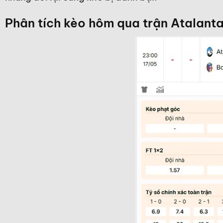
Phân tích kèo hôm qua trận Atalant