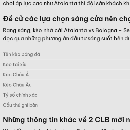
chơi áp lực cao như Atalanta thì đội sân khách kh
Đề cử các lựa chọn sáng cửa nên ch
Rạng sáng, kèo nhà cái Atalanta vs Bologna – S
đọc qua những phương án đầu tư sáng suốt bên dư
Tên kèo bóng đá
Kèo tài xỉu
Kèo Châu Á
Kèo Châu Âu
Tỷ số chính xác
Cầu thủ ghi bàn
Những thông tin khác về 2 CLB mới 