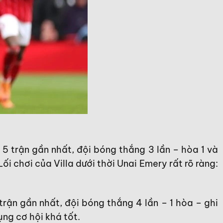
 5 trận gần nhất, đội bóng thắng 3 lần – hòa 1 và
i chơi của Villa dưới thời Unai Emery rất rõ ràng:
trận gần nhất, đội bóng thắng 4 lần – 1 hòa – ghi
ụng cơ hội khá tốt.