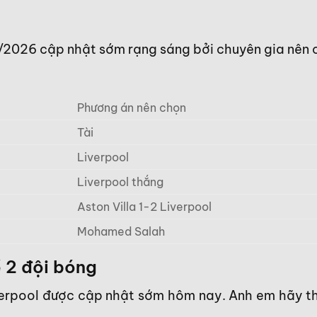
5/2026 cập nhật sớm rạng sáng bởi chuyên gia nên 
Phương án nên chọn
Tài
Liverpool
Liverpool thắng
Aston Villa 1-2 Liverpool
Mohamed Salah
 2 đội bóng
Liverpool được cập nhật sớm hôm nay. Anh em hãy 