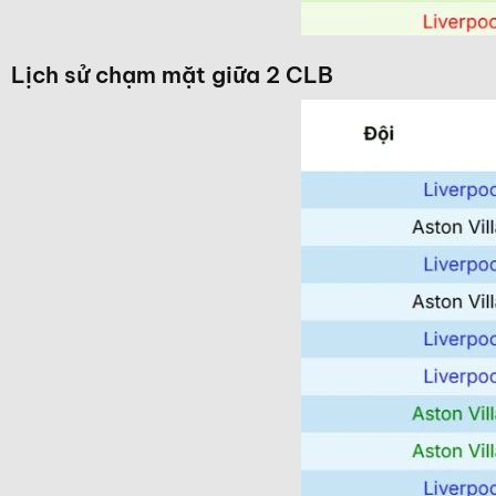
Lịch sử chạm mặt giữa 2 CLB