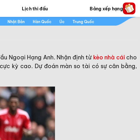
Lịch thi đấu
Bảng xếp hạng
Nhật Bản
Hàn Quốc
Úc
Trung Quốc
 đầu Ngoại Hạng Anh. Nhận định từ
kèo nhà cái
cho
 cực kỳ cao. Dự đoán màn so tài có sự cân bằng,