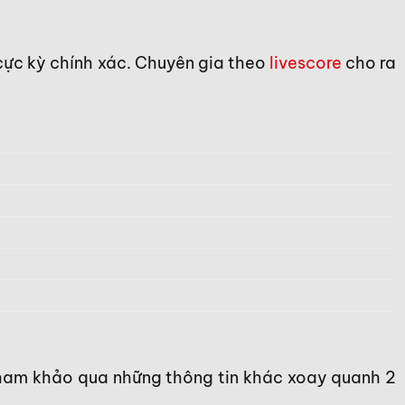
cực kỳ chính xác. Chuyên gia theo
livescore
cho ra
tham khảo qua những thông tin khác xoay quanh 2