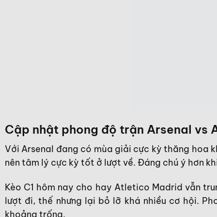
Cập nhật phong độ trận Arsenal vs 
Với Arsenal đang có mùa giải cực kỳ thăng hoa k
nên tâm lý cực kỳ tốt ở lượt về. Đáng chú ý hơn k
Kèo C1 hôm nay cho hay Atletico Madrid vẫn tru
lượt đi, thế nhưng lại bỏ lỡ khá nhiều cơ hội. 
khoảng trống.