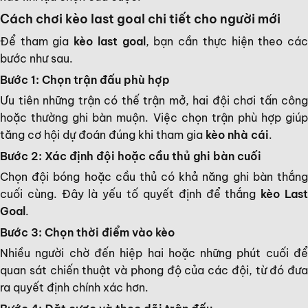
Cách chơi kèo last goal chi tiết cho người mới
Để tham gia
kèo last goal
, bạn cần thực hiện theo cá
bước như sau.
Bước 1: Chọn trận đấu phù hợp
Ưu tiên những trận có thế trận mở, hai đội chơi tấn công
hoặc thường ghi bàn muộn. Việc chọn trận phù hợp giúp
tăng cơ hội dự đoán đúng khi tham gia
kèo nhà cái
.
Bước 2: Xác định đội hoặc cầu thủ ghi bàn cuối
Chọn đội bóng hoặc cầu thủ có khả năng ghi bàn thắng
cuối cùng. Đây là yếu tố quyết định để thắng
kèo Las
Goal
.
Bước 3: Chọn thời điểm vào kèo
Nhiều người chờ đến hiệp hai hoặc những phút cuối để
quan sát chiến thuật và phong độ của các đội, từ đó đưa
ra quyết định chính xác hơn.