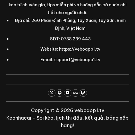
kèo từ chuyên gia, tips miễn phí và hướng dẫn cá cược chi
tiết cho người chơi.
Địa chỉ: 260 Phan Đình Phùng, Tây Xuân, Tây Sơn, Bình
Định, Việt Nam
SĐT: 0788 239 443
Website: https://veboapp1.tv
Email:
support@veboapp1.tv
Copyright © 2026 veboapp1.tv
Keonhacai - Soi kèo, lịch thi đấu, kết quả, bảng xếp
hạng!