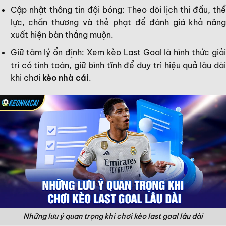
Cập nhật thông tin đội bóng: Theo dõi lịch thi đấu, thể
lực, chấn thương và thẻ phạt để đánh giá khả năng
xuất hiện bàn thắng muộn.
Giữ tâm lý ổn định: Xem kèo Last Goal là hình thức giải
trí có tính toán, giữ bình tĩnh để duy trì hiệu quả lâu dài
khi chơi
kèo nhà cái
.
Những lưu ý quan trọng khi chơi kèo last goal lâu dài